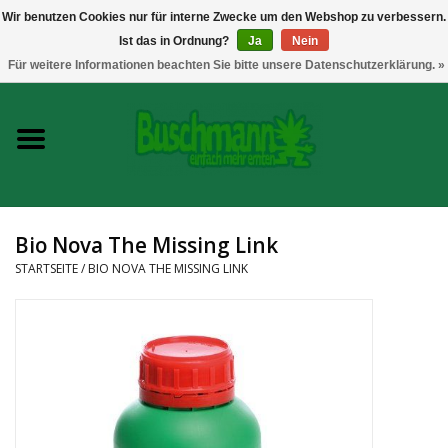
Wir benutzen Cookies nur für interne Zwecke um den Webshop zu verbessern.
Ist das in Ordnung?
Ja
Nein
0 Artikel - €--,--
Für weitere Informationen beachten Sie bitte unsere Datenschutzerklärung. »
Startseite
Growshop
Messtechnik
Bio Nova The Missing Link
Headshop
STARTSEITE
/
BIO NOVA THE MISSING LINK
Vaporizer
CBD und Hanfextrakte
Marken