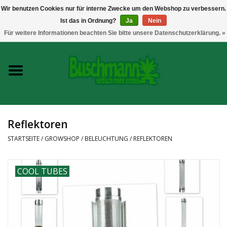
Wir benutzen Cookies nur für interne Zwecke um den Webshop zu verbessern.
Ist das in Ordnung?
Ja
Nein
0 Artikel - €--,--
Für weitere Informationen beachten Sie bitte unsere Datenschutzerklärung. »
Startseite
Growshop
Messtechnik
Reflektoren
Headshop
STARTSEITE
/
GROWSHOP
/
BELEUCHTUNG
/
REFLEKTOREN
Vaporizer
COOL TUBES
CBD und Hanfextrakte
Marken