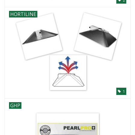
2
HORTILINE
1
GHP