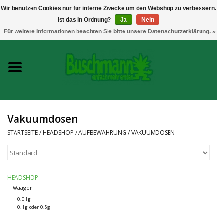
Wir benutzen Cookies nur für interne Zwecke um den Webshop zu verbessern.
Ist das in Ordnung?
Ja
Nein
0 Artikel - €--,--
Für weitere Informationen beachten Sie bitte unsere Datenschutzerklärung. »
Startseite
Growshop
Messtechnik
Vakuumdosen
Headshop
STARTSEITE
/
HEADSHOP
/
AUFBEWAHRUNG
/
VAKUUMDOSEN
Vaporizer
HEADSHOP
CBD und Hanfextrakte
Waagen
0,01g
0,1g oder 0,5g
Marken