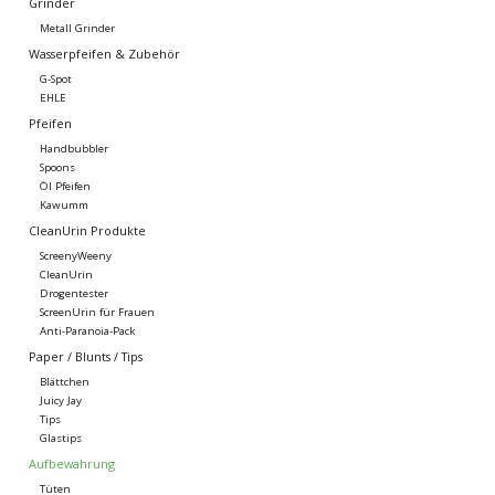
Grinder
Metall Grinder
Wasserpfeifen & Zubehör
G-Spot
EHLE
Pfeifen
Handbubbler
Spoons
Öl Pfeifen
Kawumm
CleanUrin Produkte
ScreenyWeeny
CleanUrin
Drogentester
ScreenUrin für Frauen
Anti-Paranoia-Pack
Paper / Blunts / Tips
Blättchen
Juicy Jay
Tips
Glastips
Aufbewahrung
Tüten