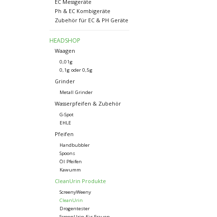
EC Messgeräte
Ph & EC Kombigeräte
Zubehör für EC & PH Geräte
HEADSHOP
Waagen
0,01g
0,1g oder 0,5g
Grinder
Metall Grinder
Wasserpfeifen & Zubehör
G-Spot
EHLE
Pfeifen
Handbubbler
Spoons
Öl Pfeifen
Kawumm
CleanUrin Produkte
ScreenyWeeny
CleanUrin
Drogentester
ScreenUrin für Frauen