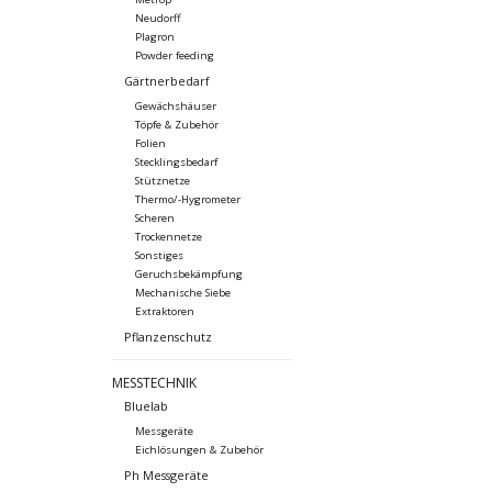
Neudorff
Plagron
Powder feeding
Gärtnerbedarf
Gewächshäuser
Töpfe & Zubehör
Folien
Stecklingsbedarf
Stütznetze
Thermo/-Hygrometer
Scheren
Trockennetze
Sonstiges
Geruchsbekämpfung
Mechanische Siebe
Extraktoren
Pflanzenschutz
MESSTECHNIK
Bluelab
Messgeräte
Eichlösungen & Zubehör
Ph Messgeräte