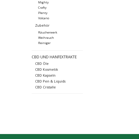
Mighty
Crafty
Plenty
Volcano
Zubehör
Räucherwerk
Weihrauch
Reiniger
CBD UND HANFEXTRAKTE
CBD Öle
CBD Kosmetik
CBD Kapseln
CBD Pen & Liquids
CBD Cristalle