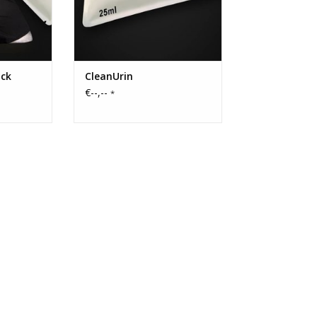
NZUFÜGEN
ZUM WARENKORB HINZUFÜGEN
ack
CleanUrin
€--,--
*