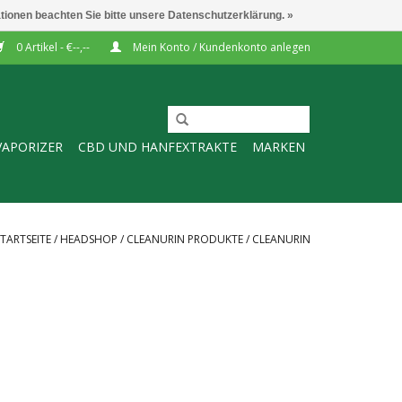
ationen beachten Sie bitte unsere Datenschutzerklärung. »
0 Artikel - €--,--
Mein Konto / Kundenkonto anlegen
VAPORIZER
CBD UND HANFEXTRAKTE
MARKEN
STARTSEITE
/
HEADSHOP
/
CLEANURIN PRODUKTE
/
CLEANURIN