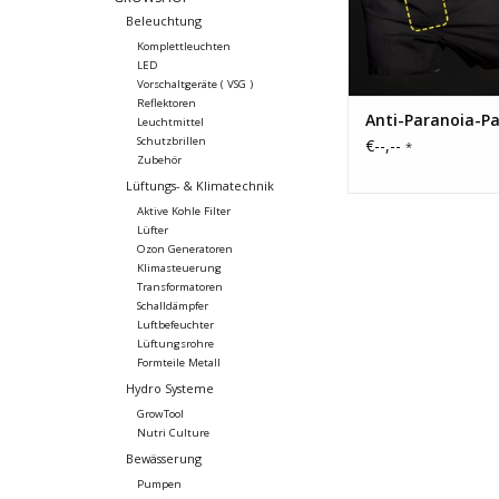
Beleuchtung
ZUM WARENKORB HI
Komplettleuchten
LED
Vorschaltgeräte ( VSG )
Reflektoren
Anti-Paranoia-P
Leuchtmittel
Schutzbrillen
€--,--
*
Zubehör
Lüftungs- & Klimatechnik
Aktive Kohle Filter
Lüfter
Ozon Generatoren
Klimasteuerung
Transformatoren
Schalldämpfer
Luftbefeuchter
Lüftungsrohre
Formteile Metall
Hydro Systeme
GrowTool
Nutri Culture
Bewässerung
Pumpen