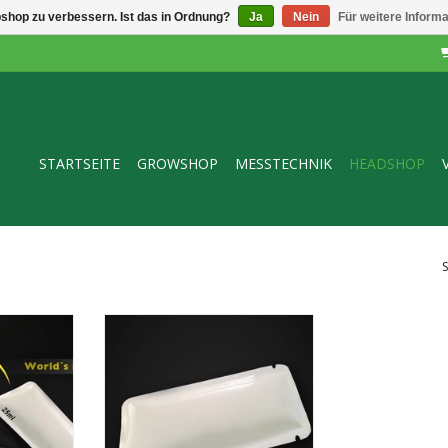
shop zu verbessern. Ist das in Ordnung?
Ja
Nein
Für weitere Inform
STARTSEITE
GROWSHOP
MESSTECHNIK
HEADSHOP
Pack
CleanUrin
erhose
Synthetisches Urin
a 25ml
= 18,90 €