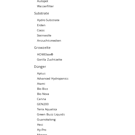
Autopot
Wasserfilter
Substrate
Hydro Substrate
Erden
Cocos
Steinwolle
Anzuchtsmedien
Growzelte
HOMEbox®
Gorilla Zuchtzelte
Dünger
Aptus
Advanced Hydroponics
Atami
Bio Bizz
Bio Nova
Canna
GEN200
Terra Aquatica
Green Buzz Liquids
Guanokalong
Hesi
Hy-Pro
Metrop