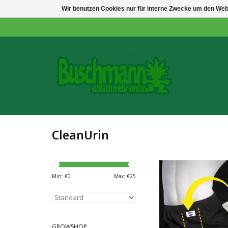
Wir benutzen Cookies nur für interne Zwecke um den Web
CleanUrin
Anti-Paranoia-
Min: €
0
Max: €
25
die Spezial-Unt
= 24,90 €
GROWSHOP