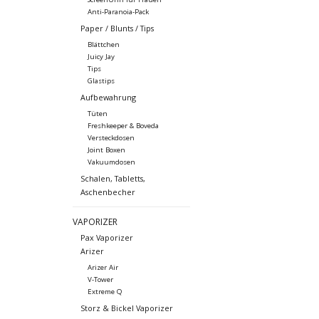
Anti-Paranoia-Pack
Paper / Blunts / Tips
Blättchen
Juicy Jay
Tips
Glastips
Aufbewahrung
Tüten
Freshkeeper & Boveda
Versteckdosen
Joint Boxen
Vakuumdosen
Schalen, Tabletts,
Aschenbecher
VAPORIZER
Pax Vaporizer
Arizer
Arizer Air
V-Tower
Extreme Q
Storz & Bickel Vaporizer