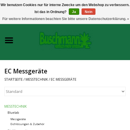
Wir benutzen Cookies nur für interne Zwecke um den Webshop zu verbessern.
Ist das in Ordnung?
Ja
Nein
0 Artikel - €--,--
Für weitere Informationen beachten Sie bitte unsere Datenschutzerklärung. »
Startseite
Growshop
Messtechnik
EC Messgeräte
Headshop
STARTSEITE
/
MESSTECHNIK
/
EC MESSGERÄTE
Vaporizer
MESSTECHNIK
CBD und Hanfextrakte
Bluelab
Messgeräte
Eichlösungen & Zubehör
Marken