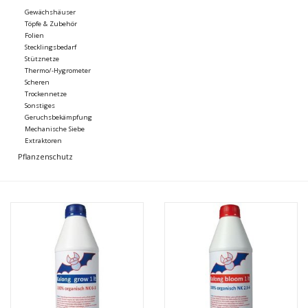
Gewächshäuser
Töpfe & Zubehör
Folien
Stecklingsbedarf
Stütznetze
Thermo/-Hygrometer
Scheren
Trockennetze
Sonstiges
Geruchsbekämpfung
Mechanische Siebe
Extraktoren
Pflanzenschutz