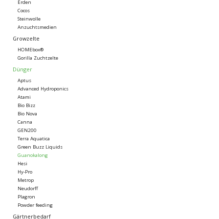
Erden
Cocos
Steinwolle
Anzuchtsmedien
Growzelte
HOMEbox®
Gorilla Zuchtzelte
Dünger
Aptus
Advanced Hydroponics
Atami
Bio Bizz
Bio Nova
Canna
GEN200
Terra Aquatica
Green Buzz Liquids
Guanokalong
Hesi
Hy-Pro
Metrop
Neudorff
Plagron
Powder feeding
Gärtnerbedarf