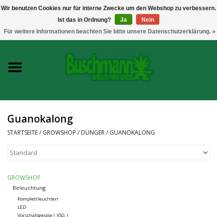
Wir benutzen Cookies nur für interne Zwecke um den Webshop zu verbessern.
Ist das in Ordnung?
Ja
Nein
0 Artikel - €--,--
Für weitere Informationen beachten Sie bitte unsere Datenschutzerklärung. »
Startseite
Growshop
Messtechnik
Guanokalong
Headshop
STARTSEITE
/
GROWSHOP
/
DÜNGER
/
GUANOKALONG
Vaporizer
GROWSHOP
CBD und Hanfextrakte
Beleuchtung
Komplettleuchten
LED
Marken
Vorschaltgeräte ( VSG )