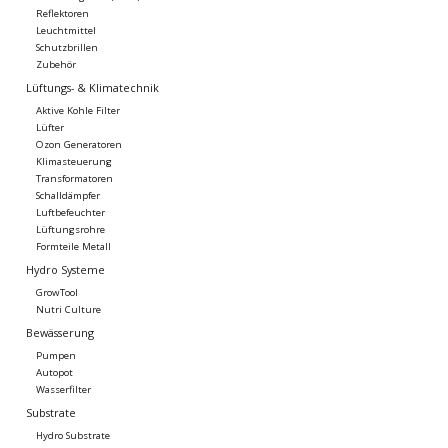
Reflektoren
Leuchtmittel
Schutzbrillen
Zubehör
Lüftungs- & Klimatechnik
Aktive Kohle Filter
Lüfter
Ozon Generatoren
Klimasteuerung
Transformatoren
Schalldämpfer
Luftbefeuchter
Lüftungsrohre
Formteile Metall
Hydro Systeme
GrowTool
Nutri Culture
Bewässerung
Pumpen
Autopot
Wasserfilter
Substrate
Hydro Substrate