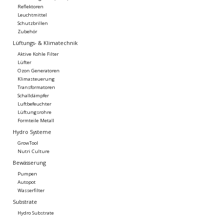
Reflektoren
Leuchtmittel
Schutzbrillen
Zubehör
Lüftungs- & Klimatechnik
Aktive Kohle Filter
Lüfter
Ozon Generatoren
Klimasteuerung
Transformatoren
Schalldämpfer
Luftbefeuchter
Lüftungsrohre
Formteile Metall
Hydro Systeme
GrowTool
Nutri Culture
Bewässerung
Pumpen
Autopot
Wasserfilter
Substrate
Hydro Substrate