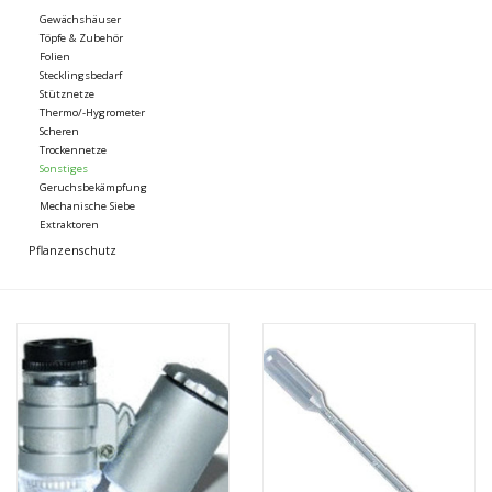
Gewächshäuser
Töpfe & Zubehör
Folien
Stecklingsbedarf
Stütznetze
Thermo/-Hygrometer
Scheren
Trockennetze
Sonstiges
Geruchsbekämpfung
Mechanische Siebe
Extraktoren
Pflanzenschutz