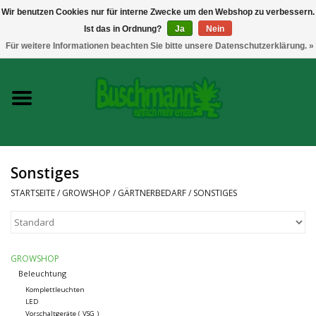
Wir benutzen Cookies nur für interne Zwecke um den Webshop zu verbessern.
Ist das in Ordnung?
Ja
Nein
0 Artikel - €--,--
Für weitere Informationen beachten Sie bitte unsere Datenschutzerklärung. »
Startseite
Growshop
Messtechnik
Sonstiges
Headshop
STARTSEITE
/
GROWSHOP
/
GÄRTNERBEDARF
/
SONSTIGES
Vaporizer
GROWSHOP
CBD und Hanfextrakte
Beleuchtung
Komplettleuchten
LED
Marken
Vorschaltgeräte ( VSG )