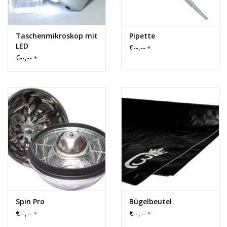
Taschenmikroskop mit
Pipette
LED
€--,--
*
€--,--
*
Spin Pro
Bügelbeutel
€--,--
€--,--
*
*