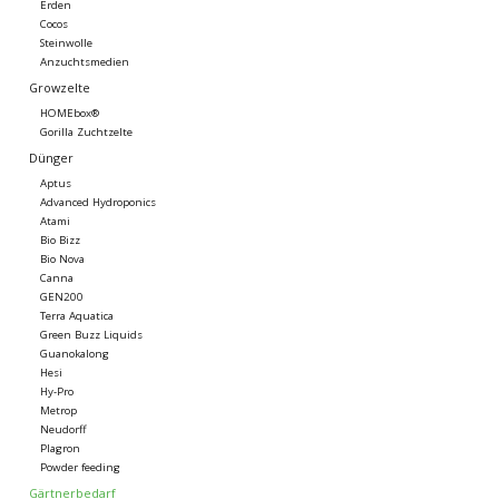
Erden
Cocos
Steinwolle
Anzuchtsmedien
Growzelte
HOMEbox®
Gorilla Zuchtzelte
Dünger
Aptus
Advanced Hydroponics
Atami
Bio Bizz
Bio Nova
Canna
GEN200
Terra Aquatica
Green Buzz Liquids
Guanokalong
Hesi
Hy-Pro
Metrop
Neudorff
Plagron
Powder feeding
Gärtnerbedarf