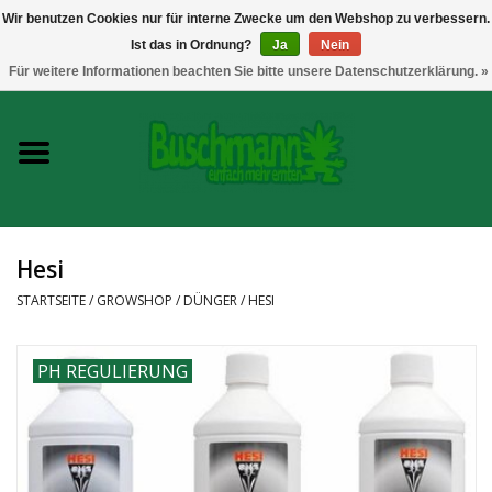
Wir benutzen Cookies nur für interne Zwecke um den Webshop zu verbessern.
Ist das in Ordnung?
Ja
Nein
0 Artikel - €--,--
Für weitere Informationen beachten Sie bitte unsere Datenschutzerklärung. »
Startseite
Growshop
Messtechnik
Hesi
Headshop
STARTSEITE
/
GROWSHOP
/
DÜNGER
/
HESI
Vaporizer
PH REGULIERUNG
CBD und Hanfextrakte
Marken