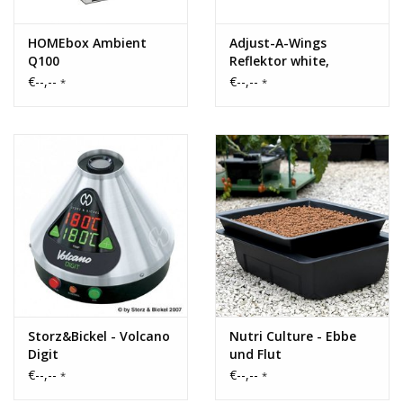
HOMEbox Ambient
Adjust-A-Wings
Q100
Reflektor white,
Defender inkl.
€--,--
€--,--
*
*
Fassung, unverkabelt
Storz&Bickel - Volcano
Nutri Culture - Ebbe
Digit
und Flut
€--,--
€--,--
*
*