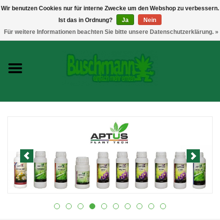
Wir benutzen Cookies nur für interne Zwecke um den Webshop zu verbessern.
Ist das in Ordnung?
Ja
Nein
0 Artikel - €--,--
Für weitere Informationen beachten Sie bitte unsere Datenschutzerklärung. »
Startseite
Growshop
Messtechnik
Headshop
Vaporizer
CBD und Hanfextrakte
Marken