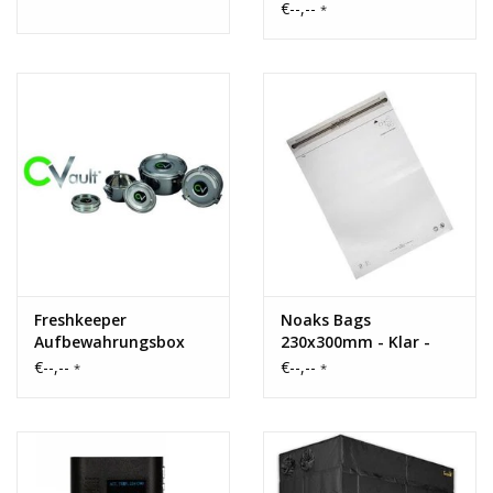
€--,--
*
Freshkeeper
Noaks Bags
Aufbewahrungsbox
230x300mm - Klar -
0,1mm
€--,--
€--,--
*
*