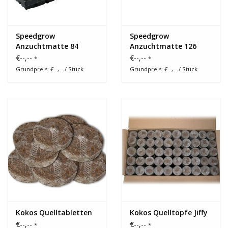
Speedgrow
Speedgrow
Anzuchtmatte 84
Anzuchtmatte 126
Würfel
Würfel
€--,--
€--,--
*
*
Grundpreis: €--,-- / Stück
Grundpreis: €--,-- / Stück
Kokos Quelltabletten
Kokos Quelltöpfe Jiffy
€--,--
€--,--
*
*