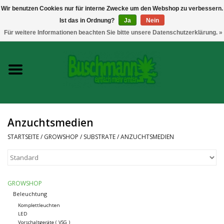
Wir benutzen Cookies nur für interne Zwecke um den Webshop zu verbessern.
Ist das in Ordnung?
Ja
Nein
0 Artikel - €--,--
Für weitere Informationen beachten Sie bitte unsere Datenschutzerklärung. »
Startseite
Growshop
Messtechnik
Anzuchtsmedien
Headshop
STARTSEITE
/
GROWSHOP
/
SUBSTRATE
/
ANZUCHTSMEDIEN
Vaporizer
GROWSHOP
CBD und Hanfextrakte
Beleuchtung
Komplettleuchten
LED
Marken
Vorschaltgeräte ( VSG )