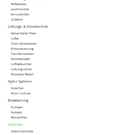
Reflektoren
Leuchtmittel
Schutzbrillen
Zubehör
Lüftungs- & Klimatechnik
Aktive Kohle Filter
Lüfter
Ozon Generatoren
Klimasteuerung
Transformatoren
Schalldämpfer
Luftbefeuchter
Lüftungsrohre
Formteile Metall
Hydro Systeme
GrowTool
Nutri Culture
Bewässerung
Pumpen
Autopot
Wasserfilter
Substrate
Hydro Substrate