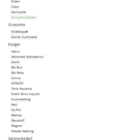
Erden
Cocos
Steinwolle
Anzuchtsmedien
Growzelte
HOMEbox®
Gorilla Zuchtzelte
Dünger
Aptus
Advanced Hydroponics
Atami
Bio Bizz
Bio Nova
Canna
GEN200
Terra Aquatica
Green Buzz Liquids
Guanokalong
Hesi
Hy-Pro
Metrop
Neudorff
Plagron
Powder feeding
Gärtnerbedarf