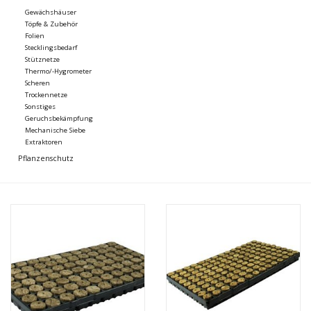
Gewächshäuser
Töpfe & Zubehör
Folien
Stecklingsbedarf
Stütznetze
Thermo/-Hygrometer
Scheren
Trockennetze
Sonstiges
Geruchsbekämpfung
Mechanische Siebe
Extraktoren
Pflanzenschutz