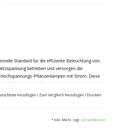
onelle Standard für die effiziente Beleuchtung von
etzspannung betrieben und versorgen die
er Hochspannungs-Pflanzenlampen mit Strom. Diese
eine höhere Lichtausbeute und eine geringere
hten der Pro line verfügen alle über die folgenden
nschliste hinzufügen
/
Zum Vergleich hinzufügen
/
Drucken
lässigem
GORE-TEX®
-Verschlussstopfen, ohne
nd ohne Aufheizen des Gehäuses.
* Inkl. MwSt. zzgl.
Versandkosten
 Pflanzenlampen mit 10-25 % mehr Ausbeute als