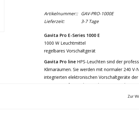
Artikelnummer::
GAV-PRO-1000E
Lieferzeit:
3-7 Tage
Gavita Pro E-Series 1000 E
1000 W Leuchtmittel
regelbares Vorschaltgerät
Gavita Pro line
HPS-Leuchten sind der professi
Klimaräumen. Sie werden mit normaler 240 V-N
integrierten elektronischen Vorschaltgeräte d
Lampen verfügen über ein breiteres Spektrum, 
Abnahme der Leuchtkraft mit der Zeit. Die Leuc
Zur Wu
einzigartigen Eigenschaften:
Vollständig versiegeltes Gehäuse mit luftdurch
bewegliche Teile, ohne Geräuschentwicklung u
Geeignet für elektronisch angesteuerte 400 V
herkömmliche HPS-Lampen.