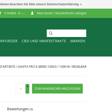
ationen beachten Sie bitte unsere Datenschutzerklärung. »
0 Artikel - €--,--
Mein Konto / Kundenkonto anlegen
VAPORIZER
CBD UND HANFEXTRAKTE
MARKEN
STARTSEITE
/
GAVITA PRO E-SERIES 1000 E / 1000 W / REGELBAR
+
ZUM WARENKORB HINZUFÜGEN
-
Bewertungen
(0)