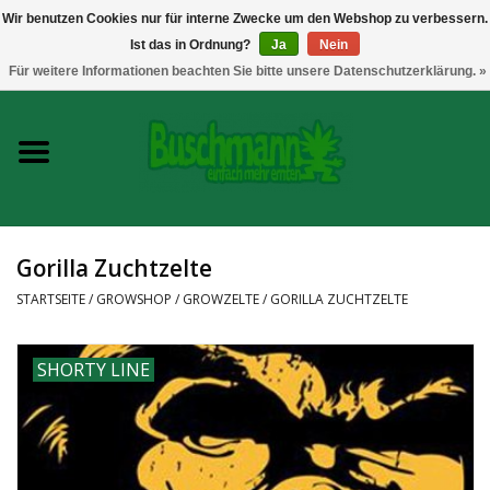
Wir benutzen Cookies nur für interne Zwecke um den Webshop zu verbessern.
Ist das in Ordnung?
Ja
Nein
0 Artikel - €--,--
Für weitere Informationen beachten Sie bitte unsere Datenschutzerklärung. »
Startseite
Growshop
Messtechnik
Gorilla Zuchtzelte
Headshop
STARTSEITE
/
GROWSHOP
/
GROWZELTE
/
GORILLA ZUCHTZELTE
Vaporizer
SHORTY LINE
CBD und Hanfextrakte
Marken