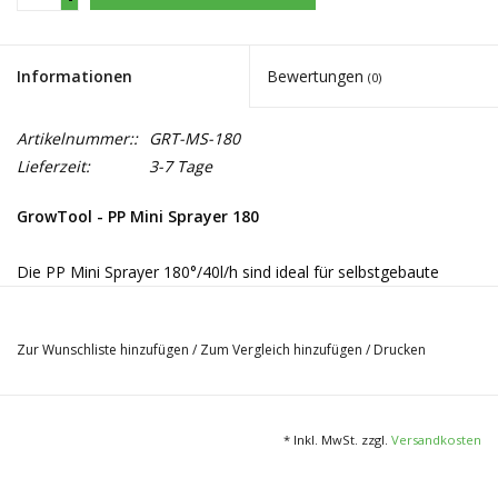
Informationen
Bewertungen
(0)
Artikelnummer::
GRT-MS-180
Lieferzeit:
3-7 Tage
GrowTool - PP Mini Sprayer 180
Die PP Mini Sprayer 180°/40l/h sind ideal für selbstgebaute
Bewässerungen oder aeroponische Systeme. Sie sorgen in den
Systemen für die direkte Bewässerung der Wurzeln. Der
Zur Wunschliste hinzufügen
/
Zum Vergleich hinzufügen
/
Drucken
Austrittswinkel bei diesen Düsen beträgt 180 Grad. Die
Sprühdüsen verteilen einen feinen Nebel und sorgen für die
richtige Bewässerung in aeroponischen System.
* Inkl. MwSt. zzgl.
Versandkosten
Technische Details:
Sprühwinkel: 180°