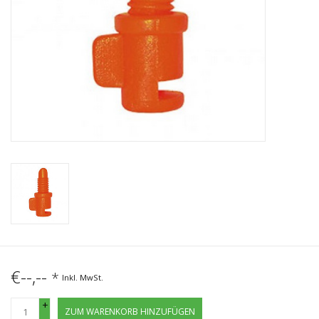
€--,--
*
Inkl. MwSt.
+
ZUM WARENKORB HINZUFÜGEN
-