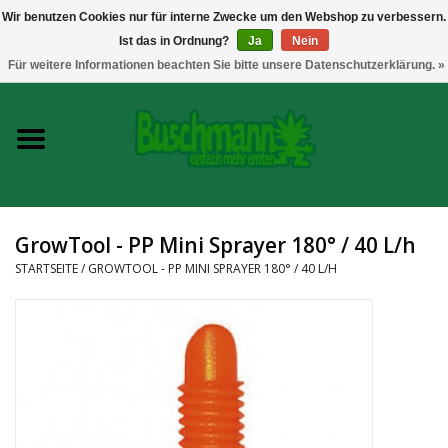
Wir benutzen Cookies nur für interne Zwecke um den Webshop zu verbessern.
Ist das in Ordnung?
Ja
Nein
0 Artikel - €--,--
Für weitere Informationen beachten Sie bitte unsere Datenschutzerklärung. »
Startseite
Growshop
Messtechnik
GrowTool - PP Mini Sprayer 180° / 40 L/h
Headshop
STARTSEITE
/
GROWTOOL - PP MINI SPRAYER 180° / 40 L/H
Vaporizer
CBD und Hanfextrakte
Marken