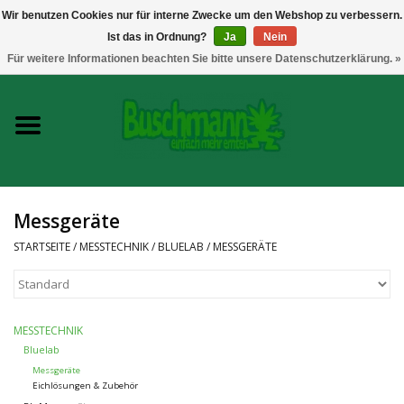
Wir benutzen Cookies nur für interne Zwecke um den Webshop zu verbessern.
Ist das in Ordnung?
Ja
Nein
0 Artikel - €--,--
Für weitere Informationen beachten Sie bitte unsere Datenschutzerklärung. »
Startseite
Growshop
Messgeräte
Messtechnik
STARTSEITE
/
MESSTECHNIK
/
BLUELAB
/
MESSGERÄTE
Headshop
Vaporizer
MESSTECHNIK
Bluelab
CBD und Hanfextrakte
Messgeräte
Eichlösungen & Zubehör