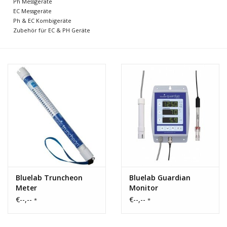
Ph Messgeräte
Marken
EC Messgeräte
Ph & EC Kombigeräte
Zubehör für EC & PH Geräte
Bluelab Truncheon
Bluelab Guardian
Meter
Monitor
€--,--
€--,--
*
*