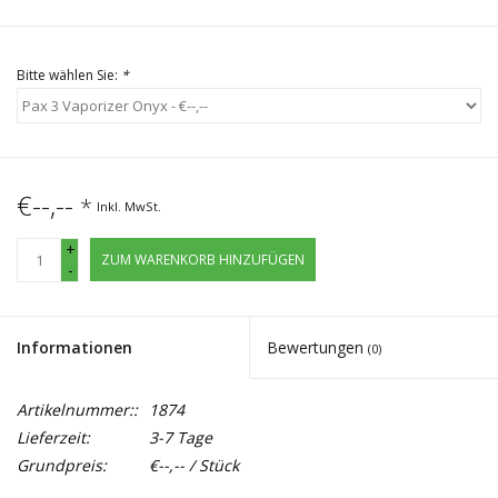
Bitte wählen Sie:
*
€--,--
*
Inkl. MwSt.
+
ZUM WARENKORB HINZUFÜGEN
-
Informationen
Bewertungen
(0)
Artikelnummer::
1874
Lieferzeit:
3-7 Tage
Grundpreis:
€--,-- / Stück