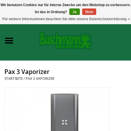
Wir benutzen Cookies nur für interne Zwecke um den Webshop zu verbessern.
Ist das in Ordnung?
Ja
Nein
0 Artikel - €--,--
Für weitere Informationen beachten Sie bitte unsere Datenschutzerklärung. »
Startseite
Growshop
Messtechnik
Pax 3 Vaporizer
Headshop
STARTSEITE
/
PAX 3 VAPORIZER
Vaporizer
CBD und Hanfextrakte
Marken