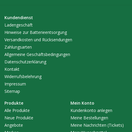
Lieferumfang
Pax 3 Vaporizer
Kundendienst
Konzentrateinsatz
Ladengeschäft
Ladekabel + Station
Hinweise zur Batterieentsorgung
3500 mAh Batterie
Versandkosten und Rücksendungen
Wartungs - Kit
Zahlungsarten
Multifunktions - Werkzeug
Allgemeine Geschäftsbedingungen
2x Mundstücke (1x hoch, 1x flach)
Datenschutzerklärung
2x Ofendeckel
Kontakt
3x Siebchen
Widerrufsbelehrung
Bedienungsanleitung (Deutsch und Englisch)
Impressum
Sitemap
Produkte
Mein Konto
Alle Produkte
Kundenkonto anlegen
Neue Produkte
Meine Bestellungen
Angebote
Meine Nachrichten (Tickets)