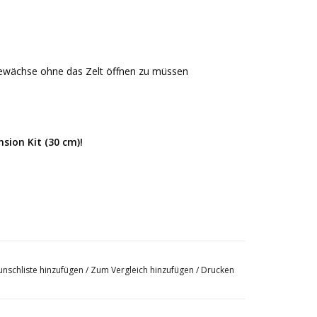
 Gewächse ohne das Zelt öffnen zu müssen
sion Kit (30 cm)!
nschliste hinzufügen
/
Zum Vergleich hinzufügen
/
Drucken
 nur per Versandmethode "Selbstabholung"