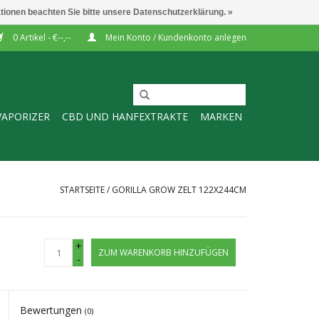
ationen beachten Sie bitte unsere Datenschutzerklärung. »
0 Artikel - €--,--
Mein Konto / Kundenkonto anlegen
VAPORIZER
CBD UND HANFEXTRAKTE
MARKEN
STARTSEITE
/
GORILLA GROW ZELT 122X244CM
+
ZUM WARENKORB HINZUFÜGEN
-
Bewertungen
(0)