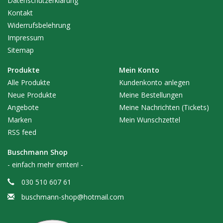
Datenschutzerklärung
- Maße: 100 cm x 100 cm
Kontakt
Widerrufsbelehrung
Technische Daten
Aero Grow 19 Topf:
Impressum
Sitemap
-
je Topf Ø 19cm
- Volumen: 3 Liter
Produkte
Mein Konto
Alle Produkte
Kundenkonto anlegen
Dies ist das Erweiterungsgestell!
Neue Produkte
Meine Bestellungen
Die Basisversion
für dieses System ist das
Aero Grow System
Angebote
Meine Nachrichten (Tickets)
- Basic!
Marken
Mein Wunschzettel
RSS feed
Buschmann Shop
- einfach mehr ernten! -
030 510 607 61
buschmann-shop@hotmail.com