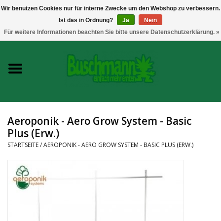
Wir benutzen Cookies nur für interne Zwecke um den Webshop zu verbessern.
Ist das in Ordnung?
Ja
Nein
0 Artikel - €--,--
Für weitere Informationen beachten Sie bitte unsere Datenschutzerklärung. »
Startseite
Growshop
Messtechnik
Aeroponik - Aero Grow System - Basic
Plus (Erw.)
Headshop
STARTSEITE
/
AEROPONIK - AERO GROW SYSTEM - BASIC PLUS (ERW.)
Vaporizer
CBD und Hanfextrakte
Marken