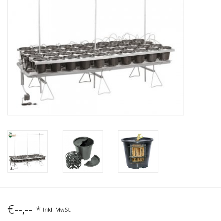
€--,--
*
Inkl. MwSt.