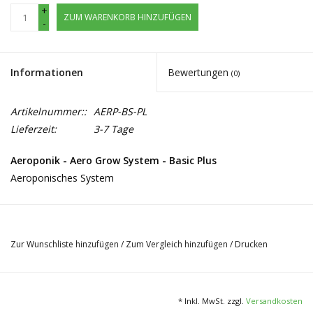
+
ZUM WARENKORB HINZUFÜGEN
-
Informationen
Bewertungen
(0)
Artikelnummer::
AERP-BS-PL
Lieferzeit:
3-7 Tage
Aeroponik - Aero Grow System - Basic Plus
Aeroponisches System
Erweiterungsset zum Artikel Aeroponik - Aero Grow System
- Basic!
Zur Wunschliste hinzufügen
/
Zum Vergleich hinzufügen
/
Drucken
Die aeroponische Anbauweise verzichtet gänzlich auf jegliches
Medium und somit auf Folgekosten. In dieser revolutionären
neuartigen Pflanztechnik wird die gesamte Wurzelzone über eine
* Inkl. MwSt. zzgl.
Versandkosten