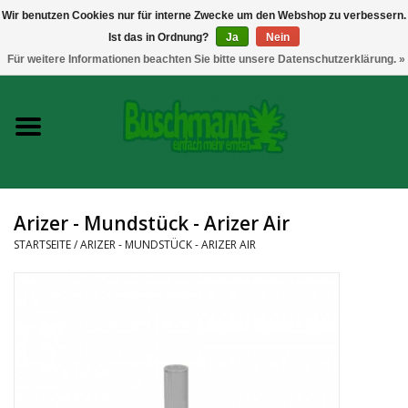
Wir benutzen Cookies nur für interne Zwecke um den Webshop zu verbessern.
Ist das in Ordnung?
Ja
Nein
0 Artikel - €--,--
Für weitere Informationen beachten Sie bitte unsere Datenschutzerklärung. »
Startseite
Growshop
Messtechnik
Arizer - Mundstück - Arizer Air
Headshop
STARTSEITE
/
ARIZER - MUNDSTÜCK - ARIZER AIR
Vaporizer
CBD und Hanfextrakte
Marken