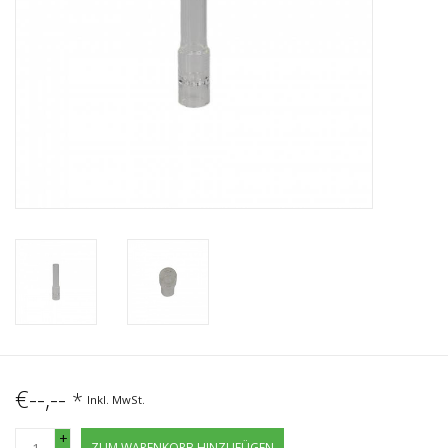
€--,--
*
Inkl. MwSt.
+
ZUM WARENKORB HINZUFÜGEN