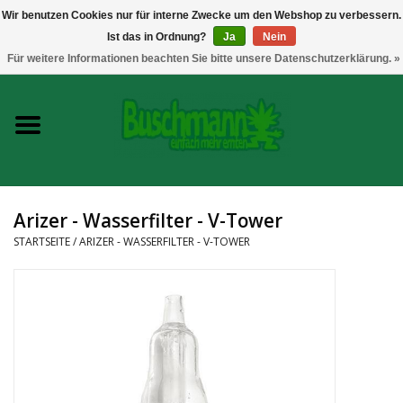
Wir benutzen Cookies nur für interne Zwecke um den Webshop zu verbessern.
Ist das in Ordnung?
Ja
Nein
0 Artikel - €--,--
Für weitere Informationen beachten Sie bitte unsere Datenschutzerklärung. »
Startseite
Growshop
Messtechnik
Arizer - Wasserfilter - V-Tower
Headshop
STARTSEITE
/
ARIZER - WASSERFILTER - V-TOWER
Vaporizer
CBD und Hanfextrakte
Marken