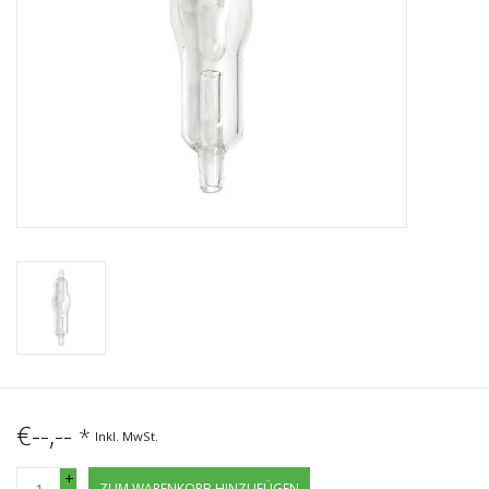
€--,--
*
Inkl. MwSt.
+
ZUM WARENKORB HINZUFÜGEN