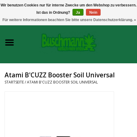
Wir benutzen Cookies nur für interne Zwecke um den Webshop zu verbessern.
Ist das in Ordnung?
Ja
Nein
0 Artikel - €--,--
Für weitere Informationen beachten Sie bitte unsere Datenschutzerklärung. »
Startseite
Growshop
Messtechnik
Atami B'CUZZ Booster Soil Universal
Headshop
STARTSEITE
/
ATAMI B'CUZZ BOOSTER SOIL UNIVERSAL
Vaporizer
CBD und Hanfextrakte
Marken