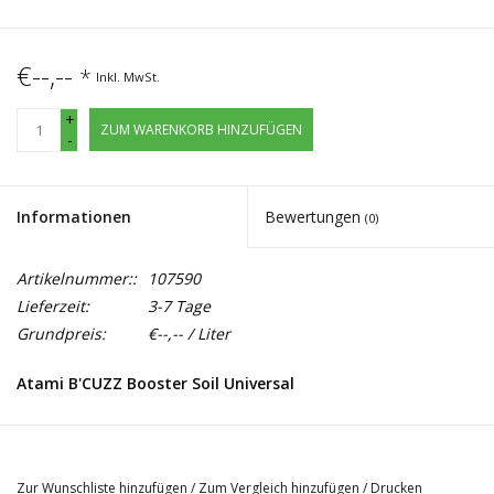
€--,--
*
Inkl. MwSt.
+
ZUM WARENKORB HINZUFÜGEN
-
Informationen
Bewertungen
(0)
Artikelnummer::
107590
Lieferzeit:
3-7 Tage
Grundpreis:
€--,-- / Liter
Atami B'CUZZ Booster Soil Universal
Gibt der Ernte während der Wachstums- und Blühperiode einen
natürlichen Boost. Enthält alle Komponenten für den
Zur Wunschliste hinzufügen
/
Zum Vergleich hinzufügen
/
Drucken
Zitronensäurezyklus. Speziell entwickelt für die Kultivierung auf