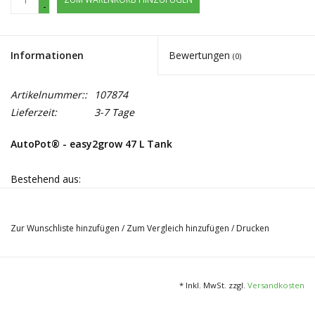
-
Informationen
Bewertungen
(0)
Artikelnummer::
107874
Lieferzeit:
3-7 Tage
AutoPot® - easy2grow 47 L Tank
Bestehend aus:
- Deckel
Zur Wunschliste hinzufügen
/
Zum Vergleich hinzufügen
/
Drucken
- 47 L Tank
- Gummidichtung, 6 mm
* Inkl. MwSt. zzgl.
Versandkosten