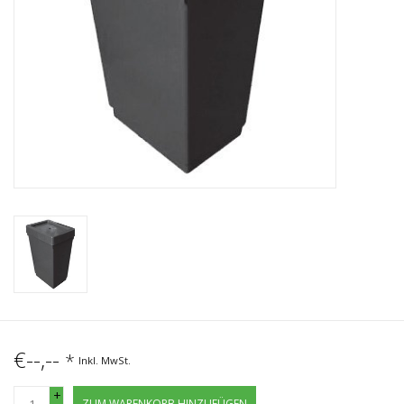
€--,--
*
Inkl. MwSt.
+
ZUM WARENKORB HINZUFÜGEN