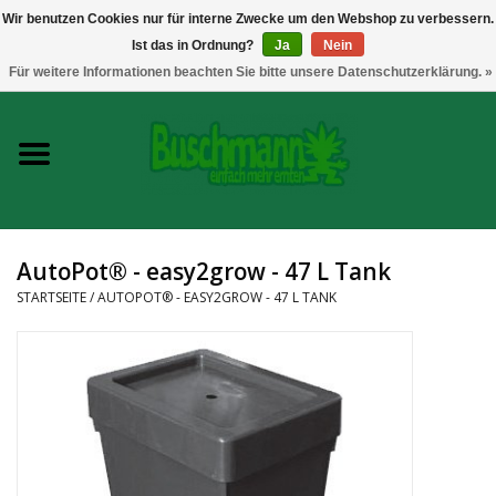
Wir benutzen Cookies nur für interne Zwecke um den Webshop zu verbessern.
Ist das in Ordnung?
Ja
Nein
0 Artikel - €--,--
Für weitere Informationen beachten Sie bitte unsere Datenschutzerklärung. »
Startseite
Growshop
Messtechnik
AutoPot® - easy2grow - 47 L Tank
Headshop
STARTSEITE
/
AUTOPOT® - EASY2GROW - 47 L TANK
Vaporizer
CBD und Hanfextrakte
Marken