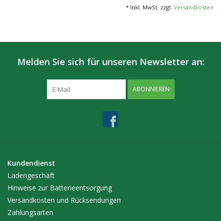
Plastikröhrchen dabei.
* Inkl. MwSt. zzgl.
Versandkosten
Sorte: Mean Green
2 Stk. / Tube
12 Tubes / Pack
Melden Sie sich für unseren Newsletter an:
ABONNIEREN
Kundendienst
Ladengeschäft
Hinweise zur Batterieentsorgung
Versandkosten und Rücksendungen
Zahlungsarten