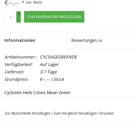
€--,--
*
Inkl. MwSt.
+
ZUM WARENKORB HINZUFÜGEN
-
Informationen
Bewertungen
(0)
Artikelnummer::
CYCSAGEGREENDE
Verfügbarkeit:
Auf Lager
Lieferzeit:
3-7 Tage
Grundpreis:
€--,-- / Stück
Cyclones Herb Cones Mean Green
KEIN VERKAUF AN MINDERJÄHRIGE
2 fix und fertig vorgebaute Salbei Cones mit 7 Tage lang im
Zur Wunschliste hinzufügen
/
Zum Vergleich hinzufügen
/
Drucken
Aroma eingelegtes Holzmundstück. Müssen nur noch befüllt
werden, zum einfacheren befüllen oder Stopfen ist ein kleines