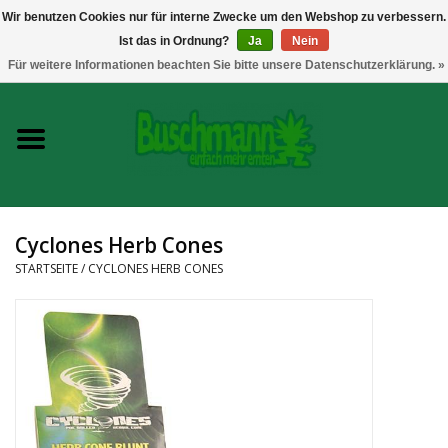
Wir benutzen Cookies nur für interne Zwecke um den Webshop zu verbessern.
Ist das in Ordnung?
Ja
Nein
0 Artikel - €--,--
Für weitere Informationen beachten Sie bitte unsere Datenschutzerklärung. »
Startseite
Growshop
Messtechnik
Cyclones Herb Cones
Headshop
STARTSEITE
/
CYCLONES HERB CONES
Vaporizer
CBD und Hanfextrakte
Marken