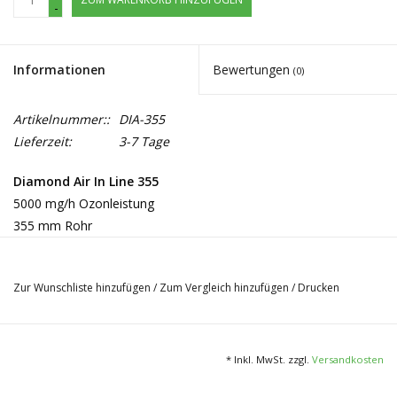
-
Informationen
Bewertungen
(0)
Artikelnummer::
DIA-355
Lieferzeit:
3-7 Tage
Diamond Air In Line 355
5000 mg/h Ozonleistung
355 mm Rohr
3-fache Ozon Kapazitäteinstellung:
High (100%) = 3000m³/h
Zur Wunschliste hinzufügen
/
Zum Vergleich hinzufügen
/
Drucken
Medium (50%) = 1500m³/h
Low (20%) = 600m³/h
* Inkl. MwSt. zzgl.
Versandkosten
Eigenschaften:
- Desinfektion von Bakterien, Viren und Schimmelpilzen