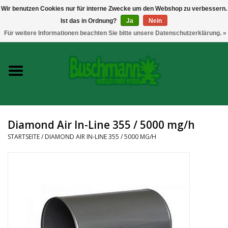
Wir benutzen Cookies nur für interne Zwecke um den Webshop zu verbessern.
Ist das in Ordnung?
Ja
Nein
0 Artikel - €--,--
Für weitere Informationen beachten Sie bitte unsere Datenschutzerklärung. »
Startseite
Growshop
Messtechnik
Diamond Air In-Line 355 / 5000 mg/h
Headshop
STARTSEITE
/
DIAMOND AIR IN-LINE 355 / 5000 MG/H
Vaporizer
CBD und Hanfextrakte
Marken