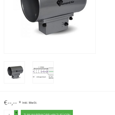
€--,--
*
Inkl. MwSt.
+
ZUM WARENKORB HINZUFÜGEN