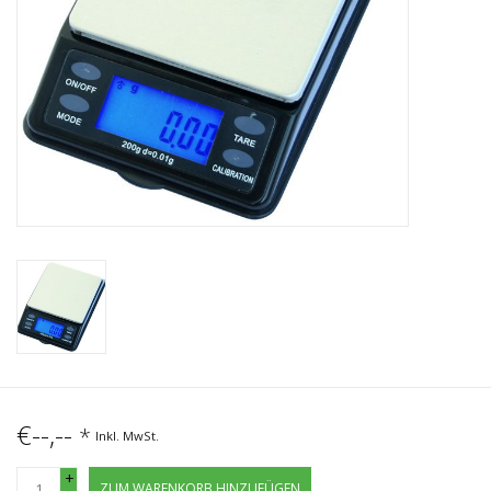
€--,--
*
Inkl. MwSt.
+
ZUM WARENKORB HINZUFÜGEN