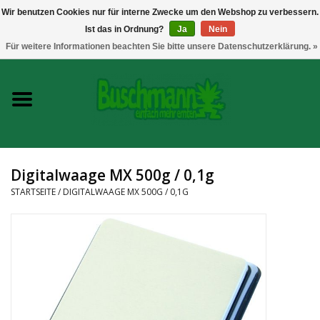
Wir benutzen Cookies nur für interne Zwecke um den Webshop zu verbessern.
Ist das in Ordnung?
Ja
Nein
0 Artikel - €--,--
Für weitere Informationen beachten Sie bitte unsere Datenschutzerklärung. »
Startseite
Growshop
Messtechnik
Digitalwaage MX 500g / 0,1g
Headshop
STARTSEITE
/
DIGITALWAAGE MX 500G / 0,1G
Vaporizer
CBD und Hanfextrakte
Marken