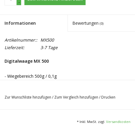
-
Informationen
Bewertungen
(0)
Artikelnummer::
MX500
Lieferzeit:
3-7 Tage
Digitalwaage MX 500
- Wiegebereich 500g / 0,1g
- abnehmbarer Deckel
- 2x AAA Batterien inklusive
Zur Wunschliste hinzufügen
/
Zum Vergleich hinzufügen
/
Drucken
- blaue Hintergrundbeleuchtung
* Inkl. MwSt. zzgl.
Versandkosten