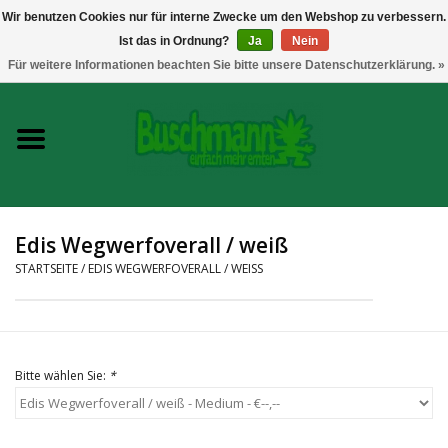
Wir benutzen Cookies nur für interne Zwecke um den Webshop zu verbessern.
Ist das in Ordnung?
Ja
Nein
0 Artikel - €--,--
Für weitere Informationen beachten Sie bitte unsere Datenschutzerklärung. »
Startseite
Growshop
Messtechnik
Edis Wegwerfoverall / weiß
Headshop
STARTSEITE
/
EDIS WEGWERFOVERALL / WEISS
Vaporizer
Bitte wählen Sie:
*
CBD und Hanfextrakte
Marken