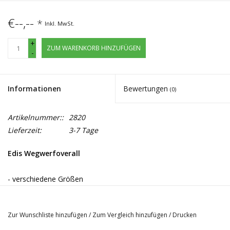
€--,--
*
Inkl. MwSt.
+
ZUM WARENKORB HINZUFÜGEN
-
Informationen
Bewertungen
(0)
Artikelnummer::
2820
Lieferzeit:
3-7 Tage
Edis Wegwerfoverall
- verschiedene Größen
- Farbe: Weiß
Zur Wunschliste hinzufügen
/
Zum Vergleich hinzufügen
/
Drucken