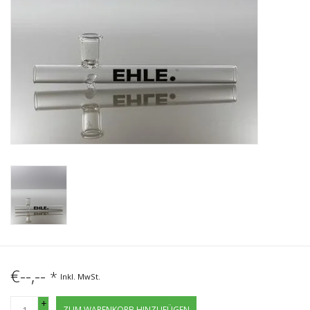
€--,--
*
Inkl. MwSt.
+
ZUM WARENKORB HINZUFÜGEN