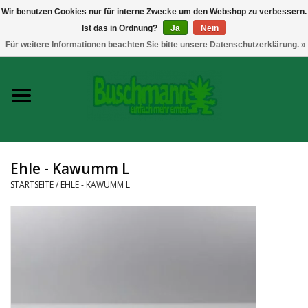
Wir benutzen Cookies nur für interne Zwecke um den Webshop zu verbessern.
Ist das in Ordnung?
Ja
Nein
0 Artikel - €--,--
Für weitere Informationen beachten Sie bitte unsere Datenschutzerklärung. »
Startseite
Growshop
Messtechnik
Ehle - Kawumm L
Headshop
STARTSEITE
/
EHLE - KAWUMM L
Vaporizer
CBD und Hanfextrakte
Marken