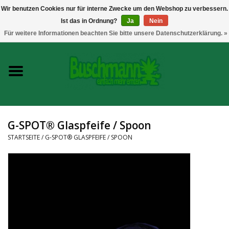
Wir benutzen Cookies nur für interne Zwecke um den Webshop zu verbessern.
Ist das in Ordnung?
Ja
Nein
0 Artikel - €--,--
Für weitere Informationen beachten Sie bitte unsere Datenschutzerklärung. »
Startseite
Growshop
Messtechnik
G-SPOT® Glaspfeife / Spoon
Headshop
STARTSEITE
/
G-SPOT® GLASPFEIFE / SPOON
Vaporizer
CBD und Hanfextrakte
Marken