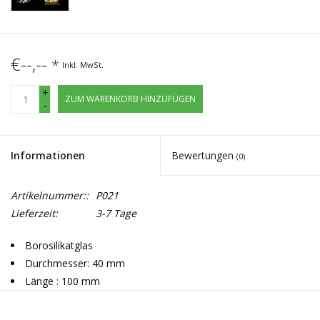
€--,--
*
Inkl. MwSt.
+
ZUM WARENKORB HINZUFÜGEN
-
Informationen
Bewertungen
(0)
Artikelnummer::
P021
Lieferzeit:
3-7 Tage
Borosilikatglas
Durchmesser: 40 mm
Länge : 100 mm
Kickloch