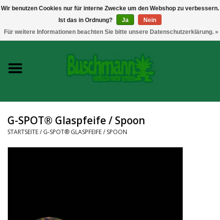
Wir benutzen Cookies nur für interne Zwecke um den Webshop zu verbessern.
Ist das in Ordnung?
Ja
Nein
0 Artikel - €--,--
Für weitere Informationen beachten Sie bitte unsere Datenschutzerklärung. »
Startseite
Growshop
Messtechnik
G-SPOT® Glaspfeife / Spoon
Headshop
STARTSEITE
/
G-SPOT® GLASPFEIFE / SPOON
Vaporizer
CBD und Hanfextrakte
Marken