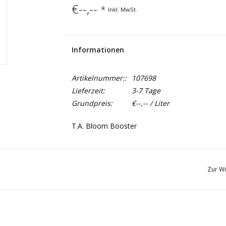
€--,--
*
Inkl. MwSt.
Informationen
Artikelnummer::
107698
Lieferzeit:
3-7 Tage
Grundpreis:
€--,-- / Liter
T.A. Bloom Booster
T.A. Bloom Booster ist ein starker Stimulator, 
Fruchtbildung fördert. T.A. Bloom Booster erhöh
Zur Wu
Mineralaufnahme der Pflanze durch Verwendung
Aktivatoren. Dadurch werden dichte Blütenköp
Fruchtbildung induziert. BioBud wirkt auf natür
aus ihrem genetischen Potential auszudrücken.