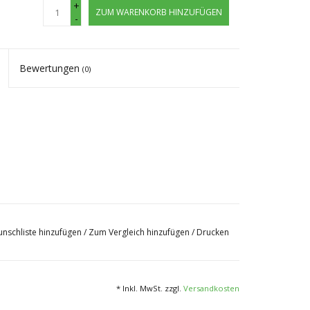
+
ZUM WARENKORB HINZUFÜGEN
-
Bewertungen
(0)
der eine explosionsartige Blüte und eine massive
t die Stoffwechsel-Aktivität und die
nschliste hinzufügen
/
Zum Vergleich hinzufügen
/
Drucken
 von Biostimulatoren und biologischen
fe während der wichtigen Phasen der Blüten- und
licher Weise und ermöglicht der Pflanze, das Beste
* Inkl. MwSt. zzgl.
Versandkosten