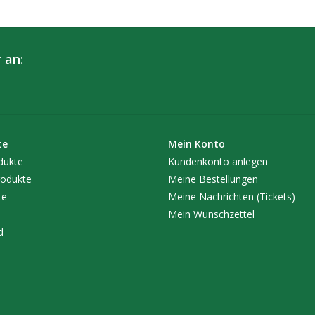
Anwendung:
3 – 5 ml/L in Hydro und Erde – 3 ml/L als Blatt
 an:
- Verwendung ab Blühbeginn
- Erhöht die Stoffwechsel-Aktivität
- Fördert großartige Blüte und eine massive Fr
te
Mein Konto
dukte
Kundenkonto anlegen
odukte
Meine Bestellungen
te
Meine Nachrichten (Tickets)
Mein Wunschzettel
d