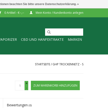
ationen beachten Sie bitte unsere Datenschutzerklärung. »
0 Artikel - €--,--
Mein Konto / Kundenkonto anlegen
VAPORIZER
CBD UND HANFEXTRAKTE
MARKEN
STARTSEITE
/
GHP TROCKENNETZ - S
+
ZUM WARENKORB HINZUFÜGEN
-
Bewertungen
(0)