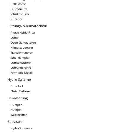
Reflektoren
Leuchtmittel
Schutzbrillen
Zubehör
Lüftungs- & Klimatechnik
Aktive Kohle Filter
Lüfter
Ozon Generatoren
Klimasteuerung
Transformatoren
Schalldämpfer
Luftbefeuchter
Lüftungsrohre
Formteile Metall
Hydro Systeme
GrowTool
Nutri Culture
Bewässerung
Pumpen
Autopot
Wasserfilter
Substrate
Hydro Substrate