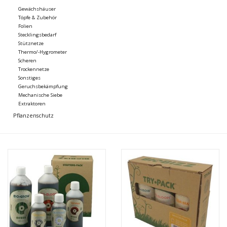
Gewächshäuser
Töpfe & Zubehör
Folien
Stecklingsbedarf
Stütznetze
Thermo/-Hygrometer
Scheren
Trockennetze
Sonstiges
Geruchsbekämpfung
Mechanische Siebe
Extraktoren
Pflanzenschutz