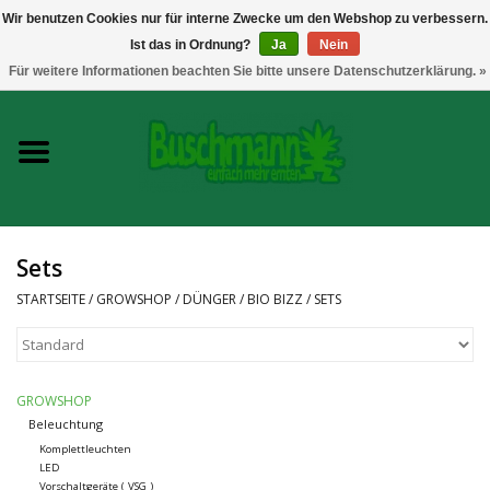
Wir benutzen Cookies nur für interne Zwecke um den Webshop zu verbessern.
Ist das in Ordnung?
Ja
Nein
0 Artikel - €--,--
Für weitere Informationen beachten Sie bitte unsere Datenschutzerklärung. »
Startseite
Growshop
Messtechnik
Sets
Headshop
STARTSEITE
/
GROWSHOP
/
DÜNGER
/
BIO BIZZ
/
SETS
Vaporizer
GROWSHOP
CBD und Hanfextrakte
Beleuchtung
Komplettleuchten
LED
Marken
Vorschaltgeräte ( VSG )