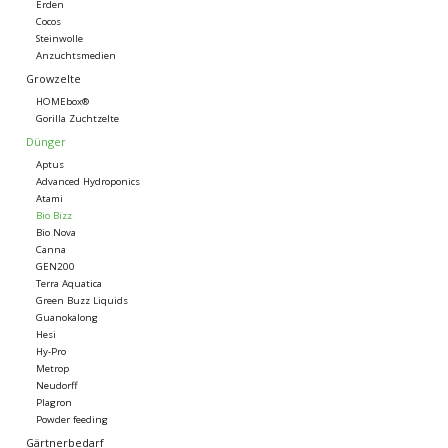
Erden
Cocos
Steinwolle
Anzuchtsmedien
Growzelte
HOMEbox®
Gorilla Zuchtzelte
Dünger
Aptus
Advanced Hydroponics
Atami
Bio Bizz
Bio Nova
Canna
GEN200
Terra Aquatica
Green Buzz Liquids
Guanokalong
Hesi
Hy-Pro
Metrop
Neudorff
Plagron
Powder feeding
Gärtnerbedarf