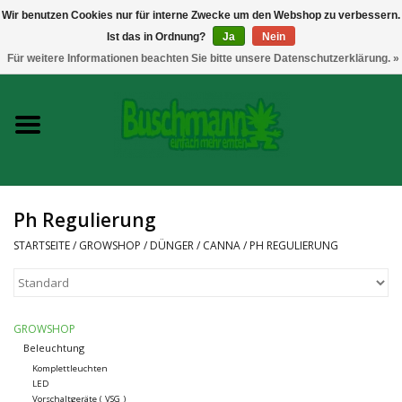
Wir benutzen Cookies nur für interne Zwecke um den Webshop zu verbessern.
Ist das in Ordnung?
Ja
Nein
0 Artikel - €--,--
Für weitere Informationen beachten Sie bitte unsere Datenschutzerklärung. »
Startseite
Growshop
Messtechnik
Ph Regulierung
Headshop
STARTSEITE
/
GROWSHOP
/
DÜNGER
/
CANNA
/
PH REGULIERUNG
Vaporizer
GROWSHOP
CBD und Hanfextrakte
Beleuchtung
Komplettleuchten
LED
Marken
Vorschaltgeräte ( VSG )