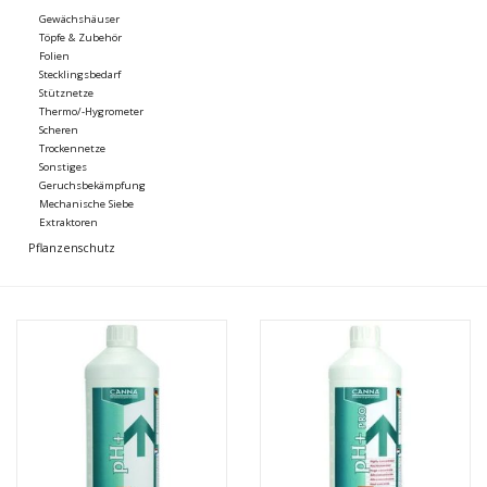
Gewächshäuser
Töpfe & Zubehör
Folien
Stecklingsbedarf
Stütznetze
Thermo/-Hygrometer
Scheren
Trockennetze
Sonstiges
Geruchsbekämpfung
Mechanische Siebe
Extraktoren
Pflanzenschutz