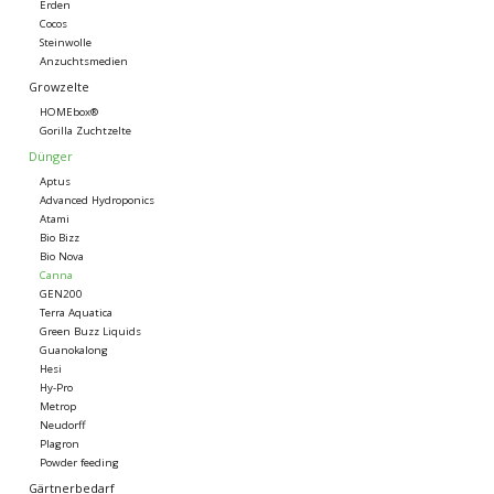
Erden
Cocos
Steinwolle
Anzuchtsmedien
Growzelte
HOMEbox®
Gorilla Zuchtzelte
Dünger
Aptus
Advanced Hydroponics
Atami
Bio Bizz
Bio Nova
Canna
GEN200
Terra Aquatica
Green Buzz Liquids
Guanokalong
Hesi
Hy-Pro
Metrop
Neudorff
Plagron
Powder feeding
Gärtnerbedarf