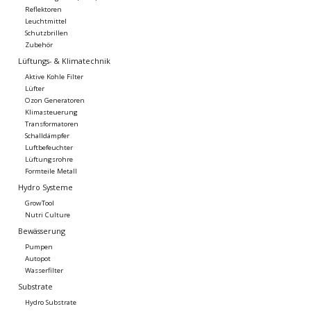
Reflektoren
Leuchtmittel
Schutzbrillen
Zubehör
Lüftungs- & Klimatechnik
Aktive Kohle Filter
Lüfter
Ozon Generatoren
Klimasteuerung
Transformatoren
Schalldämpfer
Luftbefeuchter
Lüftungsrohre
Formteile Metall
Hydro Systeme
GrowTool
Nutri Culture
Bewässerung
Pumpen
Autopot
Wasserfilter
Substrate
Hydro Substrate