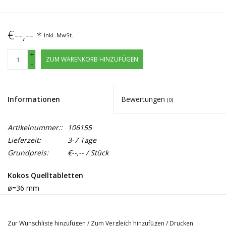
€--,--
*
Inkl. MwSt.
+
ZUM WARENKORB HINZUFÜGEN
-
Informationen
Bewertungen
(0)
Artikelnummer::
106155
Lieferzeit:
3-7 Tage
Grundpreis:
€--,-- / Stück
Kokos Quelltabletten
ø=36 mm
mit Netz
Zur Wunschliste hinzufügen
/
Zum Vergleich hinzufügen
/
Drucken
Kokos Quelltabletten
sind in der Handhabung sauber und