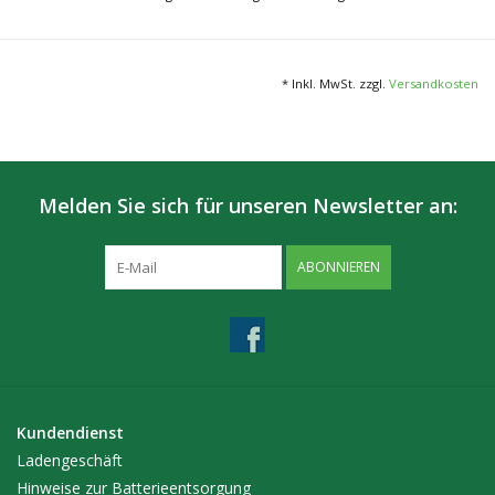
unkompliziert. Man übergießt sie mit etwas Wasser und erhält in
kürzester Zeit einen kraftvollen, kleinen Pflanzballen.
* Inkl. MwSt. zzgl.
Versandkosten
Kokos Quelltabletten
befinden sich in einem Netz, das
bedeutet das die Quelltabletten formstabil bleiben und somit die
Ballen nicht zerfallen!
Melden Sie sich für unseren Newsletter an:
- Durchmesser: 36 mm
- Varianten: 100 Stk & 1500 Stk
ABONNIEREN
Kundendienst
Ladengeschäft
Hinweise zur Batterieentsorgung