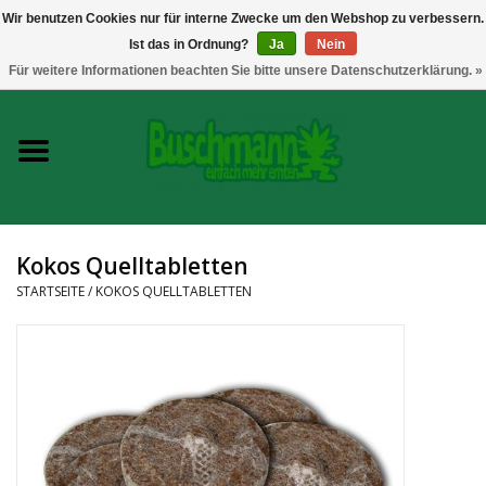
Wir benutzen Cookies nur für interne Zwecke um den Webshop zu verbessern.
Ist das in Ordnung?
Ja
Nein
0 Artikel - €--,--
Für weitere Informationen beachten Sie bitte unsere Datenschutzerklärung. »
Startseite
Growshop
Messtechnik
Kokos Quelltabletten
Headshop
STARTSEITE
/
KOKOS QUELLTABLETTEN
Vaporizer
CBD und Hanfextrakte
Marken