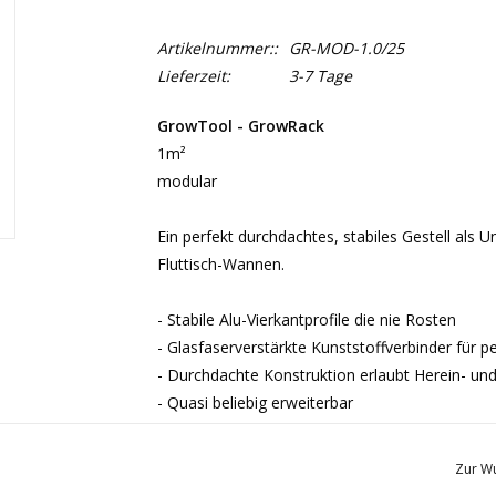
Artikelnummer::
GR-MOD-1.0/25
Lieferzeit:
3-7 Tage
GrowTool - GrowRack
1m²
modular
Ein perfekt durchdachtes, stabiles Gestell als 
Fluttisch-Wannen.
- Stabile Alu-Vierkantprofile die nie Rosten
- Glasfaserverstärkte Kunststoffverbinder für p
- Durchdachte Konstruktion erlaubt Herein- u
- Quasi beliebig erweiterbar
- Justierbare Füße erlauben genaue Einstellung
Zur Wu
GrowTOOL
verwendet nur hochwertiges, eloxie