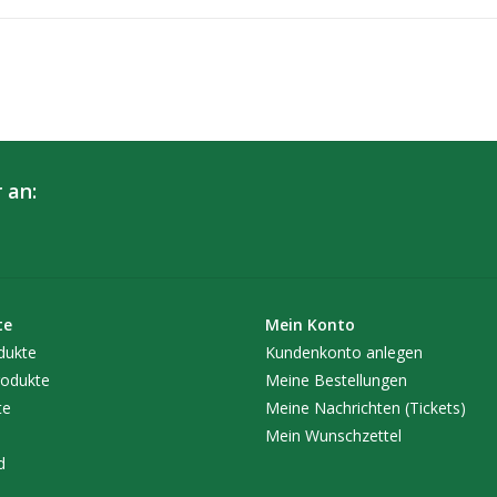
Sorgfalt verarbeitet.
Weitere Produktvorteile:
Jedes einzelne
growRACK
ist dank der Modu
der Höhe des Vorratstanks und dem Pflanzrau
Garantiert kein Durchhängen des Fluttisches
spezielle Seitenprofile mit erhöhter Außenkante
 an:
Die an den Füßen einstellbaren Drehteller u
ermöglichen ein exaktes Einstellen der Neigung
Stabiler Fluttisch Unterbau als Aluträger - 
Konstruktion 94x94x29 cm / LxBxH.
Passend in alle quadratischen Grow-Zelte mi
te
Mein Konto
abgestimmt auf unseren Fluttisch growTABLE s
dukte
Kundenkonto anlegen
Alle offenen Profilstellen sind mit Kunststo
odukte
Meine Bestellungen
Ungeziefer verhindert.
te
Meine Nachrichten (Tickets)
Mein Wunschzettel
d