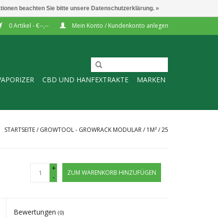
ationen beachten Sie bitte unsere Datenschutzerklärung. »
0 Artikel - €--,--
Mein Konto / Kundenkonto anlegen
VAPORIZER
CBD UND HANFEXTRAKTE
MARKEN
STARTSEITE
/
GROWTOOL - GROWRACK MODULAR / 1M² / 25
+
ZUM WARENKORB HINZUFÜGEN
-
Bewertungen
(0)