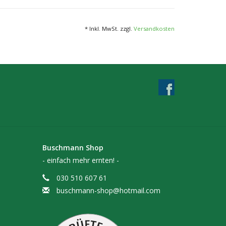
* Inkl. MwSt. zzgl.
Versandkosten
lbauweise sowie immer gleich hoher Standprofile
m anpassbar.
 durch zusätzliche Mittelverstrebungen und
.
nd geraden Flächen der Aluminiumprofile
.
Stecksystem mit Kunststoffverbindern. Maße der
t mindestens 100 x 100 cm Stellfläche. Perfekt
Buschmann Shop
quare 1.0
- einfach mehr ernten! -
ffkappen verschlossen, was ein Einnisten von
030 510 607 61
buschmann-shop@hotmail.com