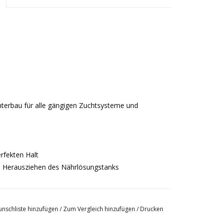
Unterbau für alle gängigen Zuchtsysteme und
erfekten Halt
nd Herausziehen des Nährlösungstanks
 des benötigten Gefälles
nschliste hinzufügen
/
Zum Vergleich hinzufügen
/
Drucken
rtes Aluminium, präzise gefräst und mit höchster