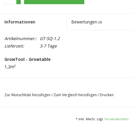
-
Informationen
Bewertungen
(0)
Artikelnummer::
GT-SQ-1.2
Lieferzeit:
3-7 Tage
GrowTool - Growtable
1,2m²
Was konnte man an einem Fluttisch noch verbessern?
Warum hat
growTOOL
jetzt auch ihre eigenen Fluttische im
Zur Wunschliste hinzufügen
/
Zum Vergleich hinzufügen
/
Drucken
Programm?
Die auf dem Markt erhältlichen quadratischen Wannen mit den
gängigen Maßen 120cm x 120cm haben in vielerlei Hinsicht nicht
die Erwartungen und Ansprüchen von
growTOOL
genügt. Es
* Inkl. MwSt. zzgl.
Versandkosten
fehlten unter anderem eine funktionierende Drainage sowie