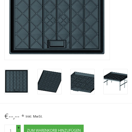
€--,--
*
Inkl. MwSt.
+
ZUM WARENKORB HINZUFÜGEN