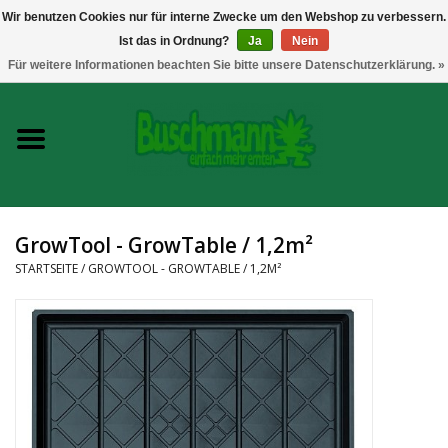
Wir benutzen Cookies nur für interne Zwecke um den Webshop zu verbessern.
Ist das in Ordnung?
Ja
Nein
0 Artikel - €--,--
Für weitere Informationen beachten Sie bitte unsere Datenschutzerklärung. »
Startseite
Growshop
Messtechnik
GrowTool - GrowTable / 1,2m²
Headshop
STARTSEITE
/
GROWTOOL - GROWTABLE / 1,2M²
Vaporizer
CBD und Hanfextrakte
Marken