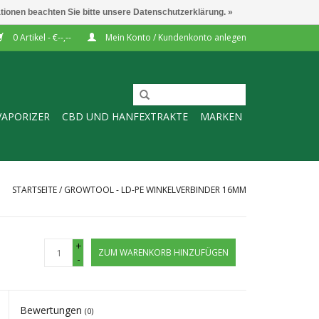
ationen beachten Sie bitte unsere Datenschutzerklärung. »
0 Artikel - €--,--
Mein Konto / Kundenkonto anlegen
VAPORIZER
CBD UND HANFEXTRAKTE
MARKEN
STARTSEITE
/
GROWTOOL - LD-PE WINKELVERBINDER 16MM
+
ZUM WARENKORB HINZUFÜGEN
-
Bewertungen
(0)