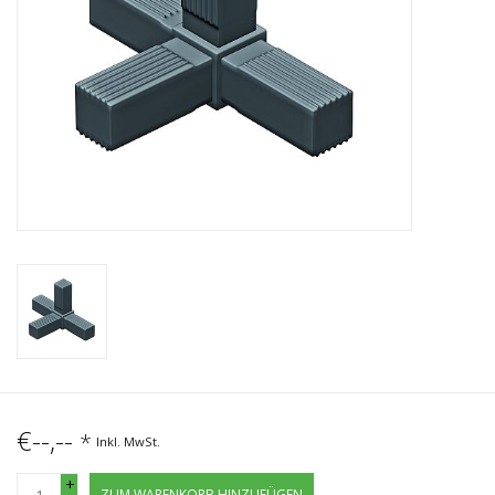
€--,--
*
Inkl. MwSt.
+
ZUM WARENKORB HINZUFÜGEN