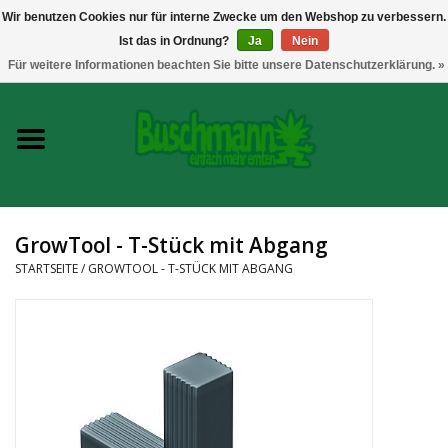
Wir benutzen Cookies nur für interne Zwecke um den Webshop zu verbessern.
Ist das in Ordnung?
Ja
Nein
0 Artikel - €--,--
Für weitere Informationen beachten Sie bitte unsere Datenschutzerklärung. »
Startseite
Growshop
Messtechnik
GrowTool - T-Stück mit Abgang
Headshop
STARTSEITE
/
GROWTOOL - T-STÜCK MIT ABGANG
Vaporizer
CBD und Hanfextrakte
Marken