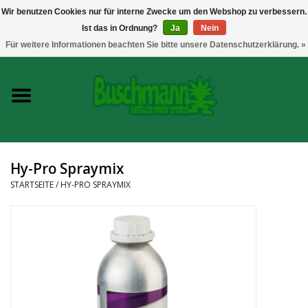
Wir benutzen Cookies nur für interne Zwecke um den Webshop zu verbessern.
Ist das in Ordnung?
Ja
Nein
0 Artikel - €--,--
Für weitere Informationen beachten Sie bitte unsere Datenschutzerklärung. »
Startseite
Growshop
Messtechnik
Hy-Pro Spraymix
Headshop
STARTSEITE
/
HY-PRO SPRAYMIX
Vaporizer
CBD und Hanfextrakte
Marken