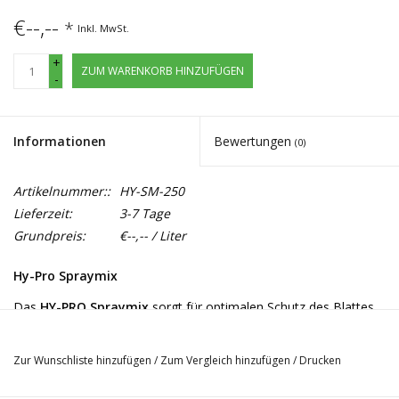
€--,--
*
Inkl. MwSt.
+
ZUM WARENKORB HINZUFÜGEN
-
Informationen
Bewertungen
(0)
Artikelnummer::
HY-SM-250
Lieferzeit:
3-7 Tage
Grundpreis:
€--,-- / Liter
Hy-Pro Spraymix
Das
HY-PRO Spraymix
sorgt für optimalen Schutz des Blattes.
Einfach auf die Ober- und Unterseite des Blattes besprühen.
Durch die nährhafte Wirkung des
Spraymix
bleibt das Blatt in
Zur Wunschliste hinzufügen
/
Zum Vergleich hinzufügen
/
Drucken
Topkondition und baut eine höhere Abwehr auf. Das beste
Resultat wird erreicht, wenn man dieses Produkt mit restlichen