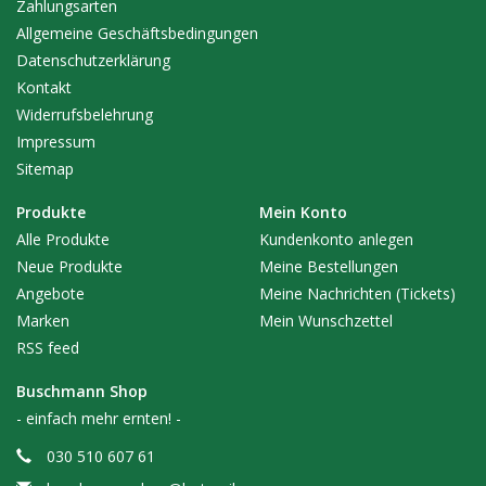
Zahlungsarten
Allgemeine Geschäftsbedingungen
0,25 Liter, 0,5 Liter, 1 Liter und 5 Liter
Datenschutzerklärung
Kontakt
Widerrufsbelehrung
Impressum
Sitemap
Produkte
Mein Konto
Alle Produkte
Kundenkonto anlegen
Neue Produkte
Meine Bestellungen
Angebote
Meine Nachrichten (Tickets)
Marken
Mein Wunschzettel
RSS feed
Buschmann Shop
- einfach mehr ernten! -
030 510 607 61