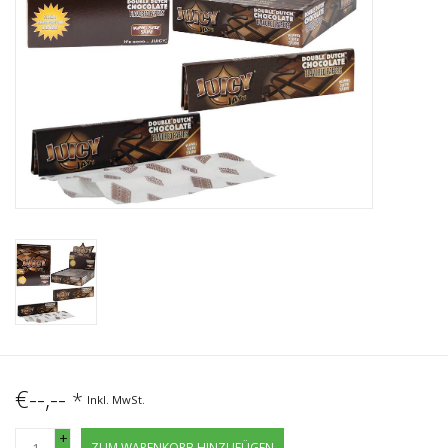
€--,--
*
Inkl. MwSt.
+
ZUM WARENKORB HINZUFÜGEN