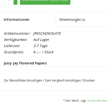
-
Informationen
Bewertungen
(0)
Artikelnummer::
JPKSCHOKOLATE
Verfügbarkeit:
Auf Lager
Lieferzeit:
3-7 Tage
Grundpreis:
€--,-- / Stück
Juicy Jay Flovored Papers
Double Dutch Chokolate
Triple-Dip Flaver System
Zur Wunschliste hinzufügen
/
Zum Vergleich hinzufügen
/
Drucken
King Size Slime
32 Paper per Pack
* Inkl. MwSt. zzgl.
Versandkosten
24 Pack per Bo
x