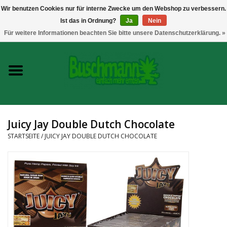
Wir benutzen Cookies nur für interne Zwecke um den Webshop zu verbessern.
Ist das in Ordnung?
Ja
Nein
0 Artikel - €--,--
Für weitere Informationen beachten Sie bitte unsere Datenschutzerklärung. »
Startseite
Growshop
Messtechnik
Juicy Jay Double Dutch Chocolate
Headshop
STARTSEITE
/
JUICY JAY DOUBLE DUTCH CHOCOLATE
Vaporizer
CBD und Hanfextrakte
Marken