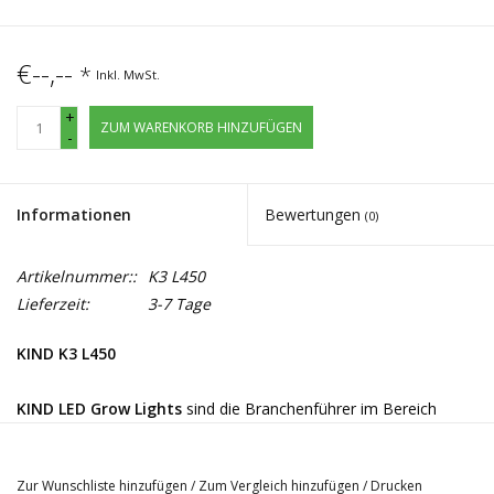
€--,--
*
Inkl. MwSt.
+
ZUM WARENKORB HINZUFÜGEN
-
Informationen
Bewertungen
(0)
Artikelnummer::
K3 L450
Lieferzeit:
3-7 Tage
KIND K3 L450
KIND LED Grow Lights
sind die Branchenführer im Bereich
Indoor-LED-Grow-Lights.
KIND LED
hat mit hunderten von
professionellen Grower rigoros an einer LED Technologie
Zur Wunschliste hinzufügen
/
Zum Vergleich hinzufügen
/
Drucken
geforscht und sie entwickelt, welche die Industrie seit jeher