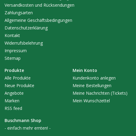
Versandkosten und Rücksendungen
Ausleuchtung: 75 x 105 cm
Zahlungsarten
Module: 8
Allgemeine Geschäftsbedingungen
Dioden pro Modul: 15
Datenschutzerklärung
Dioden gesamt: 120
Kontakt
Diode Wattzahl: 3 W
Widerrufsbelehrung
Input Voltage: 100-240V AC
Impressum
Output Voltage: < 76V DC
Sitemap
Frequenz: 50/60 Hz
Stromstärke: 2.25 A
Produkte
Mein Konto
Alle Produkte
Kundenkonto anlegen
Neue Produkte
Meine Bestellungen
Angebote
Meine Nachrichten (Tickets)
Marken
Mein Wunschzettel
RSS feed
Buschmann Shop
- einfach mehr ernten! -