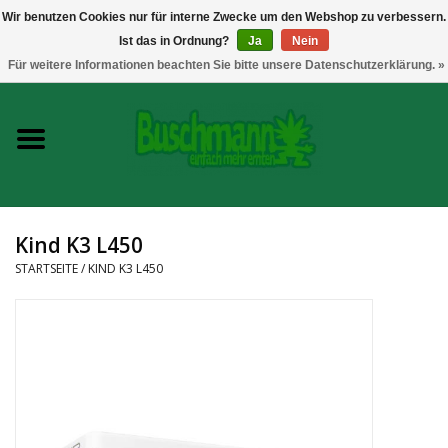
Wir benutzen Cookies nur für interne Zwecke um den Webshop zu verbessern.
Ist das in Ordnung?
Ja
Nein
0 Artikel - €--,--
Für weitere Informationen beachten Sie bitte unsere Datenschutzerklärung. »
Startseite
Growshop
Messtechnik
Kind K3 L450
Headshop
STARTSEITE
/
KIND K3 L450
Vaporizer
CBD und Hanfextrakte
Marken