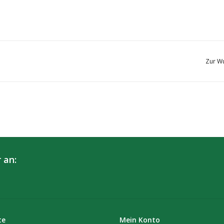
Zur Wu
 an:
te
Mein Konto