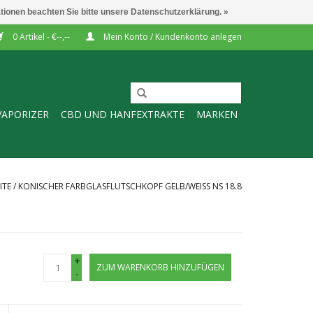
ationen beachten Sie bitte unsere Datenschutzerklärung. »
0 Artikel - €--,--
Mein Konto / Kundenkonto anlegen
VAPORIZER
CBD UND HANFEXTRAKTE
MARKEN
ITE
/
KONISCHER FARBGLASFLUTSCHKOPF GELB/WEISS NS 18.8
+
ZUM WARENKORB HINZUFÜGEN
-