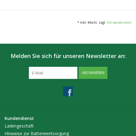
liefert natürliche Farben mit der zum Patent angemeldeten
Rendition-Technologie. Die Gläser werden in Deutschland aus
Mineralglas höchster Qualität in der perfekten Mischung von
* Inkl. MwSt. zzgl.
Versandkosten
seltenen Erden für absolute Farbreinheit, Transparenz und
Strahlenschutz gefertigt.
Melden Sie sich für unseren Newsletter an:
ABONNIEREN
Kundendienst
Ladengeschäft
Hinweise zur Batterieentsorgung