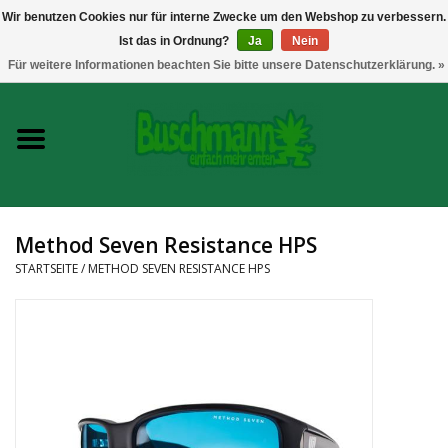
Wir benutzen Cookies nur für interne Zwecke um den Webshop zu verbessern.
Ist das in Ordnung?
Ja
Nein
0 Artikel - €--,--
Für weitere Informationen beachten Sie bitte unsere Datenschutzerklärung. »
Startseite
Growshop
Messtechnik
Method Seven Resistance HPS
Headshop
STARTSEITE
/
METHOD SEVEN RESISTANCE HPS
Vaporizer
CBD und Hanfextrakte
Marken