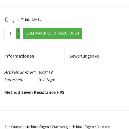
€--,--
*
Inkl. MwSt.
+
ZUM WARENKORB HINZUFÜGEN
-
Informationen
Bewertungen
(0)
Artikelnummer::
990119
Lieferzeit:
3-7 Tage
Method Seven Resistance HPS
Die
Method Seven Resistance HPS
ist weltweit ein
einzigartiges optisches Hilsmittel für Treibhausgärtner, die
Zur Wunschliste hinzufügen
/
Zum Vergleich hinzufügen
/
Drucken
unter
HPS
arbeiten. Die
Method Seven Resistance HPS Brille