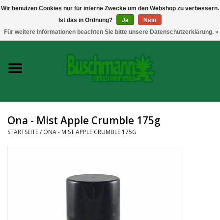
Wir benutzen Cookies nur für interne Zwecke um den Webshop zu verbessern.
Ist das in Ordnung?
Ja
Nein
0 Artikel - €--,--
Für weitere Informationen beachten Sie bitte unsere Datenschutzerklärung. »
Startseite
Growshop
Messtechnik
Ona - Mist Apple Crumble 175g
Headshop
STARTSEITE
/
ONA - MIST APPLE CRUMBLE 175G
Vaporizer
CBD und Hanfextrakte
Marken