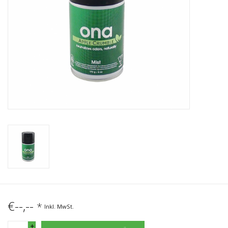
€--,--
*
Inkl. MwSt.
+