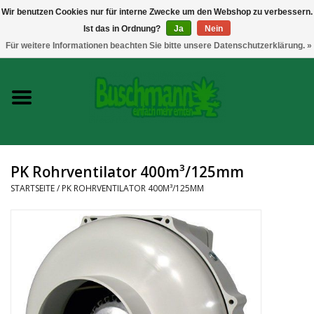
Wir benutzen Cookies nur für interne Zwecke um den Webshop zu verbessern.
Ist das in Ordnung?
Ja
Nein
0 Artikel - €--,--
Für weitere Informationen beachten Sie bitte unsere Datenschutzerklärung. »
Startseite
Growshop
Messtechnik
PK Rohrventilator 400m³/125mm
Headshop
STARTSEITE
/
PK ROHRVENTILATOR 400M³/125MM
Vaporizer
CBD und Hanfextrakte
Marken