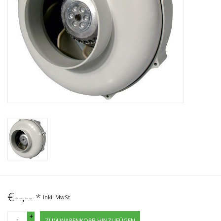
€--,--
*
Inkl. MwSt.
+
ZUM WARENKORB HINZUFÜGEN