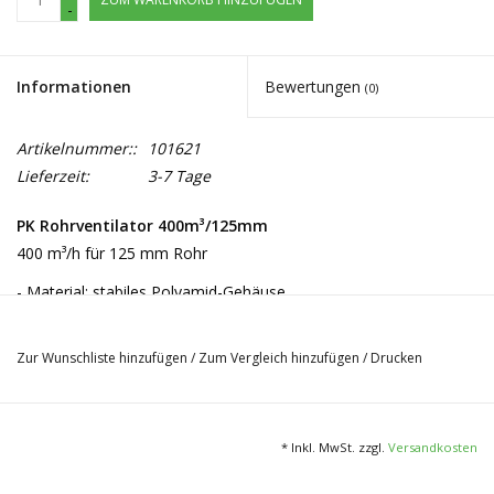
-
Informationen
Bewertungen
(0)
Artikelnummer::
101621
Lieferzeit:
3-7 Tage
PK Rohrventilator 400m³/125mm
400 m³/h für 125 mm Rohr
- Material: stabiles Polyamid-Gehäuse
- Anschlussgröße: 125 mm
- 400 m³/h
Zur Wunschliste hinzufügen
/
Zum Vergleich hinzufügen
/
Drucken
- 45-65 W
- inkl. Wandhalterung
- Stromstärke: 0,3 A
* Inkl. MwSt. zzgl.
Versandkosten
- Maße: 27,5 x 25,7 x 24,0 cm