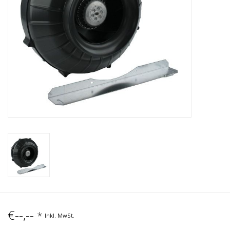
€--,--
*
Inkl. MwSt.