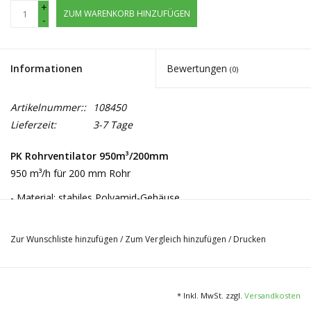
+
ZUM WARENKORB HINZUFÜGEN
-
Informationen
Bewertungen
(0)
Artikelnummer::
108450
Lieferzeit:
3-7 Tage
PK Rohrventilator 950m³/200mm
950 m³/h für 200 mm Rohr
- Material: stabiles Polyamid-Gehäuse
- Anschlussgröße: 200 mm
- 950 m³/h
Zur Wunschliste hinzufügen
/
Zum Vergleich hinzufügen
/
Drucken
* Inkl. MwSt. zzgl.
Versandkosten