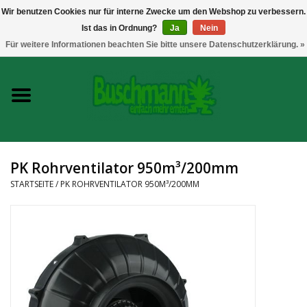
Wir benutzen Cookies nur für interne Zwecke um den Webshop zu verbessern.
Ist das in Ordnung?
Ja
Nein
0 Artikel - €--,--
Für weitere Informationen beachten Sie bitte unsere Datenschutzerklärung. »
Startseite
Growshop
Messtechnik
PK Rohrventilator 950m³/200mm
Headshop
STARTSEITE
/
PK ROHRVENTILATOR 950M³/200MM
Vaporizer
CBD und Hanfextrakte
Marken