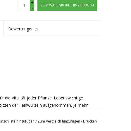
+
ZUM WARENKORB HINZUFÜGEN
-
Bewertungen
(0)
r die Vitalität jeder Pflanze. Lebenswichtige
Spitzen der Feinwurzeln aufgenommen. Je mehr
er. Bei herkommlichen Töpfen wachsen die Wurzeln
ln aber bleibt gering.
nschliste hinzufügen
/
Zum Vergleich hinzufügen
/
Drucken
 In dem speziellen Gewebe werden die Wurzeln