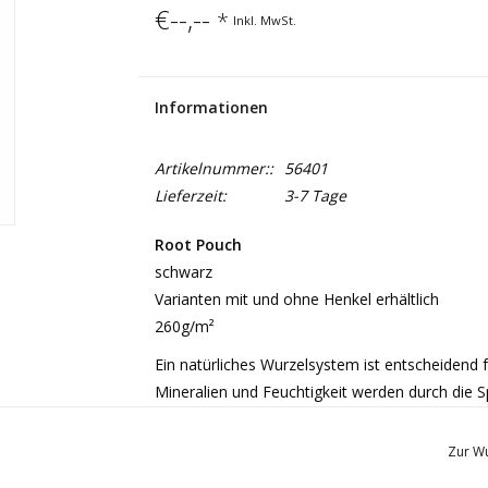
€--,--
*
Inkl. MwSt.
Informationen
Artikelnummer::
56401
Lieferzeit:
3-7 Tage
Root Pouch
schwarz
Varianten mit und ohne Henkel erhältlich
260g/m²
Ein natürliches Wurzelsystem ist entscheidend fü
Mineralien und Feuchtigkeit werden durch die 
Feinwurzeln ein Wurzelsystem hat, desto bess
in die Länge (Ringwurzeln). Die Anzahl der Wurze
Zur Wu
Root Pouch
verhindert die Ringwurzelbildung.