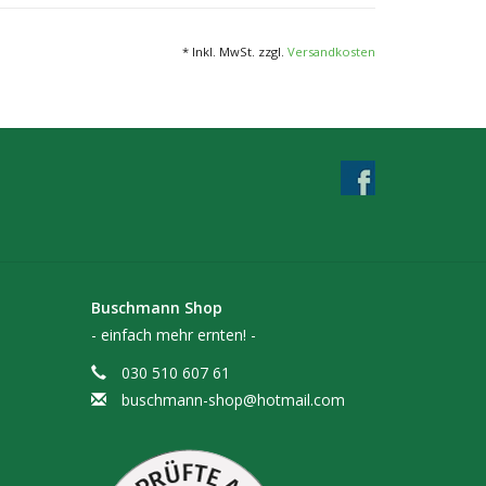
dern bilden immer wieder neue Feinwurzeln aus mit
 kraftiges Wurzelsystem entwickeln. Wachstum und
* Inkl. MwSt. zzgl.
Versandkosten
he so wie in Mutter Erde.
thoden
Buschmann Shop
- einfach mehr ernten! -
030 510 607 61
buschmann-shop@hotmail.com
0g/m²