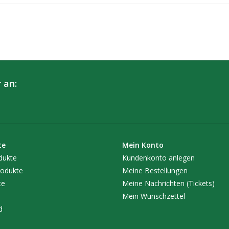
gefangen. Sie wachsen nicht in die Länge, son
vielen, vielen Wurzelspitzen. So kann sich ein
Gesundheit der Pflanze werden gefördert, beina
- Keine Ringwurzelbildung
- Gesundes Anwachsen
 an:
- Gesundes Wurzelsystem
- Viele Feinwurzeln
- Weniger Umtopfen
- Geeignet fur alle Zucht- & Bewasserungsme
- Ultraleicht, faltbar und praktisch im Versand
te
Mein Konto
- Aus 100% recyceltem Material
dukte
Kundenkonto anlegen
Varianten:
odukte
Meine Bestellungen
te
Meine Nachrichten (Tickets)
3,8 Liter
Mein Wunschzettel
- ø 15 cm / Höhe 19 cm / Volumen: 3,36 L / 26
d
8 Liter