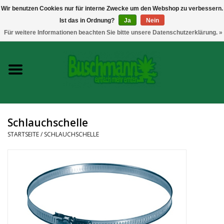
Wir benutzen Cookies nur für interne Zwecke um den Webshop zu verbessern.
Ist das in Ordnung?
Ja
Nein
0 Artikel - €--,--
Für weitere Informationen beachten Sie bitte unsere Datenschutzerklärung. »
Startseite
Growshop
Messtechnik
Schlauchschelle
Headshop
STARTSEITE
/
SCHLAUCHSCHELLE
Vaporizer
CBD und Hanfextrakte
Marken