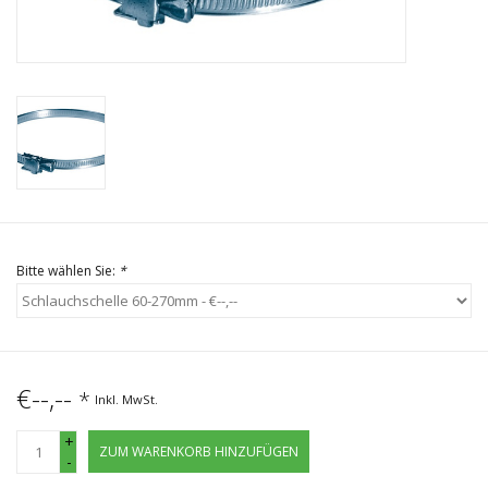
Bitte wählen Sie:
*
€--,--
*
Inkl. MwSt.
+
ZUM WARENKORB HINZUFÜGEN
-