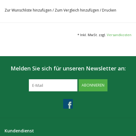
Zur Wunschliste hinzufügen
/
Zum Vergleich hinzufügen
/
Drucken
Größe: King Size (110x44mm)
Qualität: Extra Fine, 13 g/m²
Info: VE mit 1 Heftchen a 33 Blatt
* Inkl. MwSt. zzgl.
Versandkosten
Melden Sie sich für unseren Newsletter an:
ABONNIEREN
Kundendienst