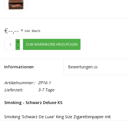
€--,--
*
Inkl. MwSt.
+
ZUM WARENKORB HINZUFÜGEN
-
Informationen
Bewertungen
(0)
Artikelnummer::
ZP16-1
Lieferzeit:
3-7 Tage
Smoking - Schwarz Deluxe KS
Smoking 'Schwarz De Luxe' King Size Zigarettenpapier mit
einem Flächengewicht von 13g/m2 pro Papier.