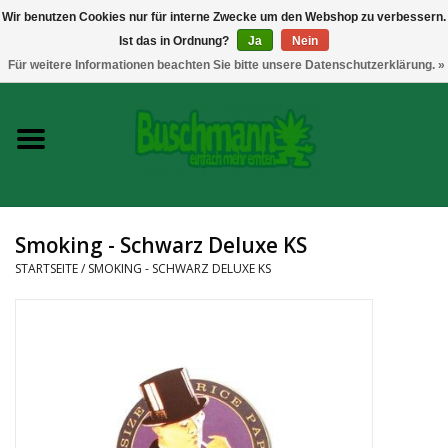
Wir benutzen Cookies nur für interne Zwecke um den Webshop zu verbessern.
Ist das in Ordnung?
Ja
Nein
0 Artikel - €--,--
Für weitere Informationen beachten Sie bitte unsere Datenschutzerklärung. »
Startseite
Growshop
Messtechnik
Smoking - Schwarz Deluxe KS
Headshop
STARTSEITE
/
SMOKING - SCHWARZ DELUXE KS
Vaporizer
CBD und Hanfextrakte
Marken