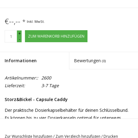
€--,--
*
Inkl. MwSt.
+
ZUM WARENKORB HINZUFÜGEN
-
Informationen
Bewertungen
(0)
Artikelnummer::
2600
Lieferzeit:
3-7 Tage
Storz&Bickel - Capsule Caddy
Der praktische Dosierkapselbehälter für deinen Schlüsselbund.
Es können bis zu vier Dosierkapseln optimal für unterwegs
aufbewahrt werden. Der Capsule Caddy ist zudem geruchs- und
wasserdicht.
Zur Wunschliste hinzufügen
/
Zum Vergleich hinzufügen
/
Drucken