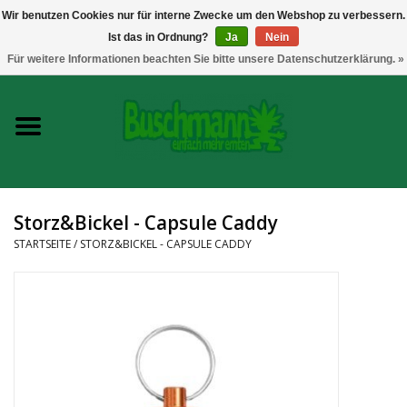
Wir benutzen Cookies nur für interne Zwecke um den Webshop zu verbessern.
Ist das in Ordnung?
Ja
Nein
0 Artikel - €--,--
Für weitere Informationen beachten Sie bitte unsere Datenschutzerklärung. »
Startseite
Growshop
Messtechnik
Storz&Bickel - Capsule Caddy
Headshop
STARTSEITE
/
STORZ&BICKEL - CAPSULE CADDY
Vaporizer
CBD und Hanfextrakte
Marken