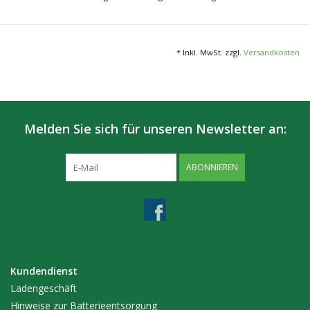
Variante für Kräuter oder für Flüssigkeiten
Kompatibel zu Storz&Bickel Mighty/Crafty/Plenty/Volcano.
* Inkl. MwSt. zzgl.
Versandkosten
Lieferumfang Variante Kräuter:
1 St. Capsule Caddy
4 St. Dosierkapsel
Lieferumfang Variante Flüssigkeiten:
Melden Sie sich für unseren Newsletter an:
1 St. Capsule Caddy
4 St. Dosierkapsel für Flüssigkeiten
ABONNIEREN
4 St. Tropfenkissen für Dosierkapseln
Kundendienst
Ladengeschäft
Hinweise zur Batterieentsorgung