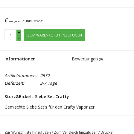
€--,--
*
Inkl. MwSt.
+
ZUM WARENKORB HINZUFÜGEN
-
Informationen
Bewertungen
(0)
Artikelnummer::
2532
Lieferzeit:
3-7 Tage
Storz&Bickel - Siebe Set Crafty
Gemischte Siebe Set's für den Crafty Vaporizer.
gemischtes Set: 4x grobes Sieb, 2x feines Sieb
Grobsiebe Set: 6x Grobsiebe
Zur Wunschliste hinzufügen
/
Zum Vergleich hinzufügen
/
Drucken