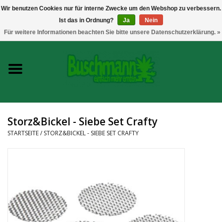
Wir benutzen Cookies nur für interne Zwecke um den Webshop zu verbessern.
Ist das in Ordnung?
Ja
Nein
0 Artikel - €--,--
Für weitere Informationen beachten Sie bitte unsere Datenschutzerklärung. »
Startseite
Growshop
Messtechnik
Storz&Bickel - Siebe Set Crafty
Headshop
STARTSEITE
/
STORZ&BICKEL - SIEBE SET CRAFTY
Vaporizer
CBD und Hanfextrakte
Marken